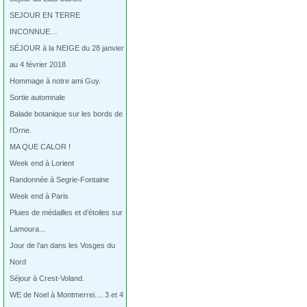
SEJOUR EN TERRE
INCONNUE…
SÉJOUR à la NEIGE du 28 janvier
au 4 février 2018
Hommage à notre ami Guy.
Sortie automnale
Balade botanique sur les bords de
l’Orne.
MA QUE CALOR !
Week end à Lorient
Randonnée à Segrie-Fontaine
Week end à Paris
Pluies de médailles et d’étoiles sur
Lamoura...
Jour de l’an dans les Vosges du
Nord
Séjour à Crest-Voland.
WE de Noel à Montmerrei.... 3 et 4