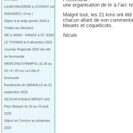
une organisation de tir à l’arc n
LA MICHAUDIERE à JUVIGNY sur
ANDAINES ( Orne )
Malgré tout, les 21 kms ont ét
chacun allant de son commentai
Séjour à la neige janvier 2026 à
bleuets et coquelicots.
Thollon les Mémises
Nicole
WE à VAINS - RANDO à ST JEAN
LE THOMAS le 6 décembre 2025
Journée Régionale 2025 des AN
de Normandie
WEEK END A PAIMPOL du 26 au
28 / 9 / 25 sur La Côte d’
Emeraude
Randonnée de VARAVILLE du 21
septembre 2025
SEJOUR A IDAUX MENDY (64)
Pays Basque du 16 au 23 août
2025.
Séjour en Corrèze au printemps
2025