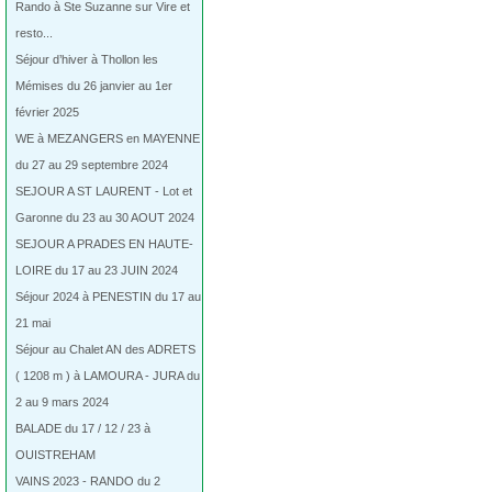
Rando à Ste Suzanne sur Vire et
resto...
Séjour d’hiver à Thollon les
Mémises du 26 janvier au 1er
février 2025
WE à MEZANGERS en MAYENNE
du 27 au 29 septembre 2024
SEJOUR A ST LAURENT - Lot et
Garonne du 23 au 30 AOUT 2024
SEJOUR A PRADES EN HAUTE-
LOIRE du 17 au 23 JUIN 2024
Séjour 2024 à PENESTIN du 17 au
21 mai
Séjour au Chalet AN des ADRETS
( 1208 m ) à LAMOURA - JURA du
2 au 9 mars 2024
BALADE du 17 / 12 / 23 à
OUISTREHAM
VAINS 2023 - RANDO du 2