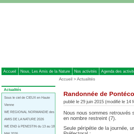
Aller
au
contenu
-
Aller
au
menu
principal
-
Aller
à
Accueil
Nous, Les Amis de la Nature
Nos activités
Agenda des activi
la
Vous
Accueil
>
Actualités
recherche
êtes
ici
Dans
Actualités
Randonnée de Pontécou
:
la
rubrique
Sous le ciel de CIEUX en Haute
publié le 29 juin 2015 (modifié le 14 
:
Vienne
WE REGIONAL NORMANDIE des
Nous nous sommes retrouvés su
en nombre restreint (7).
AMIS DE LA NATURE 2026
WE END à PENESTIN du 13 au 18
Seule péripétie de la journée, u
Préfectoral :
MAI 2026