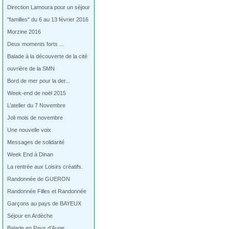
Direction Lamoura pour un séjour
"familles" du 6 au 13 février 2016
Morzine 2016
Deux moments forts ...
Balade à la découverte de la cité
ouvrière de la SMN
Bord de mer pour la der...
Week-end de noël 2015
L’atelier du 7 Novembre
Joli mois de novembre
Une nouvelle voix
Messages de solidarité
Week End à Dinan
La rentrée aux Loisirs créatifs.
Randonnée de GUERON
Randonnée Filles et Randonnée
Garçons au pays de BAYEUX
Séjour en Ardèche
Balade en Pays d’Auge…