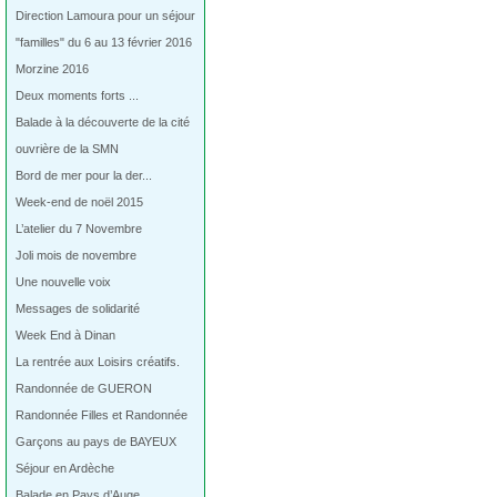
Direction Lamoura pour un séjour
"familles" du 6 au 13 février 2016
Morzine 2016
Deux moments forts ...
Balade à la découverte de la cité
ouvrière de la SMN
Bord de mer pour la der...
Week-end de noël 2015
L’atelier du 7 Novembre
Joli mois de novembre
Une nouvelle voix
Messages de solidarité
Week End à Dinan
La rentrée aux Loisirs créatifs.
Randonnée de GUERON
Randonnée Filles et Randonnée
Garçons au pays de BAYEUX
Séjour en Ardèche
Balade en Pays d’Auge…