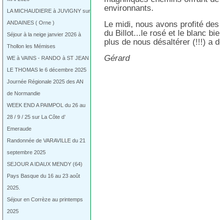
environnants.
LA MICHAUDIERE à JUVIGNY sur
ANDAINES ( Orne )
Le midi, nous avons profité de
du Billot...le rosé et le blanc 
Séjour à la neige janvier 2026 à
plus de nous désaltérer (!!!) a d
Thollon les Mémises
Gérard
WE à VAINS - RANDO à ST JEAN
LE THOMAS le 6 décembre 2025
Journée Régionale 2025 des AN
de Normandie
WEEK END A PAIMPOL du 26 au
28 / 9 / 25 sur La Côte d’
Emeraude
Randonnée de VARAVILLE du 21
septembre 2025
SEJOUR A IDAUX MENDY (64)
Pays Basque du 16 au 23 août
2025.
Séjour en Corrèze au printemps
2025