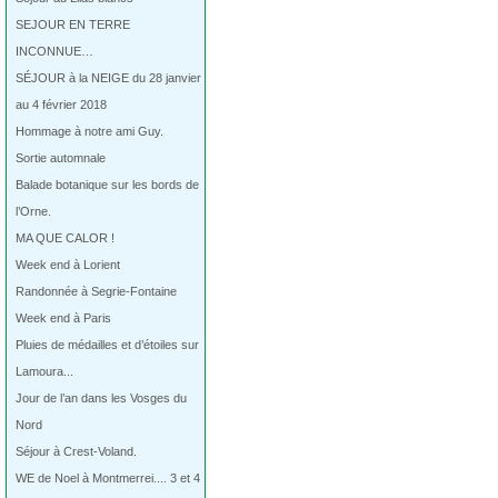
SEJOUR EN TERRE
INCONNUE…
SÉJOUR à la NEIGE du 28 janvier
au 4 février 2018
Hommage à notre ami Guy.
Sortie automnale
Balade botanique sur les bords de
l’Orne.
MA QUE CALOR !
Week end à Lorient
Randonnée à Segrie-Fontaine
Week end à Paris
Pluies de médailles et d’étoiles sur
Lamoura...
Jour de l’an dans les Vosges du
Nord
Séjour à Crest-Voland.
WE de Noel à Montmerrei.... 3 et 4