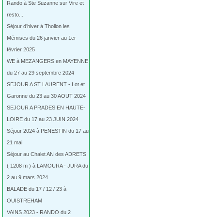
Rando à Ste Suzanne sur Vire et
resto...
Séjour d’hiver à Thollon les
Mémises du 26 janvier au 1er
février 2025
WE à MEZANGERS en MAYENNE
du 27 au 29 septembre 2024
SEJOUR A ST LAURENT - Lot et
Garonne du 23 au 30 AOUT 2024
SEJOUR A PRADES EN HAUTE-
LOIRE du 17 au 23 JUIN 2024
Séjour 2024 à PENESTIN du 17 au
21 mai
Séjour au Chalet AN des ADRETS
( 1208 m ) à LAMOURA - JURA du
2 au 9 mars 2024
BALADE du 17 / 12 / 23 à
OUISTREHAM
VAINS 2023 - RANDO du 2