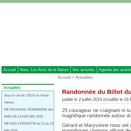
Aller
au
contenu
-
Aller
au
menu
principal
-
Aller
à
Accueil
Nous, Les Amis de la Nature
Nos activités
Agenda des activi
la
Vous
Accueil
>
Actualités
recherche
êtes
ici
Dans
Actualités
Randonnée du Billot du
:
la
rubrique
Sous le ciel de CIEUX en Haute
publié le 2 juillet 2015 (modifié le 16
:
Vienne
WE REGIONAL NORMANDIE des
25 courageux ne craignant ni la 
magnifique randonnée autour du
AMIS DE LA NATURE 2026
WE END à PENESTIN du 13 au 18
Gérard et Maryvonne nous ont g
magnifiques chemins offrant de
MAI 2026