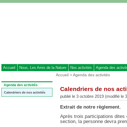
Aller
au
contenu
-
Aller
au
menu
principal
-
Aller
à
Accueil
Nous, Les Amis de la Nature
Nos activités
Agenda des activi
la
Vous
Accueil
>
Agenda des activités
recherche
êtes
ici
Dans
Agenda des activités
Calendriers de nos acti
:
la
rubrique
Calendriers de nos activités
publié le 3 octobre 2019 (modifié le 3
:
Extrait de notre règlement.
Après trois participations dites
section, la personne devra pre