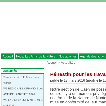
Aller
au
contenu
-
Aller
au
menu
principal
-
Aller
à
Accueil
Nous, Les Amis de la Nature
Nos activités
Agenda des activi
la
Vous
Accueil
>
Actualités
recherche
êtes
ici
Dans
Actualités
Pénestin pour les trav
:
la
rubrique
Sous le ciel de CIEUX en Haute
publié le 13 mars 2016 (modifié le 
:
Vienne
WE REGIONAL NORMANDIE des
Notre section de Caen ne possè
contre il y a un moment privilé
AMIS DE LA NATURE 2026
nos Amis de la Nature de Nante
WE END à PENESTIN du 13 au 18
mise en conformité de leur mai
MAI 2026