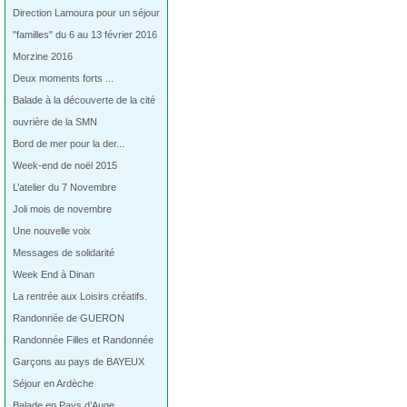
Direction Lamoura pour un séjour
"familles" du 6 au 13 février 2016
Morzine 2016
Deux moments forts ...
Balade à la découverte de la cité
ouvrière de la SMN
Bord de mer pour la der...
Week-end de noël 2015
L’atelier du 7 Novembre
Joli mois de novembre
Une nouvelle voix
Messages de solidarité
Week End à Dinan
La rentrée aux Loisirs créatifs.
Randonnée de GUERON
Randonnée Filles et Randonnée
Garçons au pays de BAYEUX
Séjour en Ardèche
Balade en Pays d’Auge…