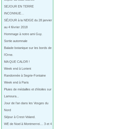
SEJOUR EN TERRE
INCONNUE…
SÉJOUR à la NEIGE du 28 janvier
au 4 février 2018
Hommage à notre ami Guy.
Sortie automnale
Balade botanique sur les bords de
l’Orne.
MA QUE CALOR !
Week end à Lorient
Randonnée à Segrie-Fontaine
Week end à Paris
Pluies de médailles et d’étoiles sur
Lamoura...
Jour de l’an dans les Vosges du
Nord
Séjour à Crest-Voland.
WE de Noel à Montmerrei.... 3 et 4