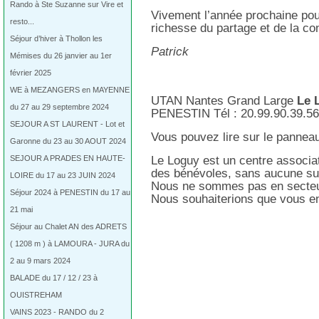
Rando à Ste Suzanne sur Vire et
Vivement l’année prochaine pou
resto...
richesse du partage et de la con
Séjour d’hiver à Thollon les
Patrick
Mémises du 26 janvier au 1er
février 2025
WE à MEZANGERS en MAYENNE
UTAN Nantes Grand Large
Le 
du 27 au 29 septembre 2024
PENESTIN Tél : 20.99.90.39.5
SEJOUR A ST LAURENT - Lot et
Vous pouvez lire sur le panneau
Garonne du 23 au 30 AOUT 2024
SEJOUR A PRADES EN HAUTE-
Le Loguy est un centre associat
des bénévoles, sans aucune su
LOIRE du 17 au 23 JUIN 2024
Nous ne sommes pas en secte
Séjour 2024 à PENESTIN du 17 au
Nous souhaiterions que vous en 
21 mai
Séjour au Chalet AN des ADRETS
( 1208 m ) à LAMOURA - JURA du
2 au 9 mars 2024
BALADE du 17 / 12 / 23 à
OUISTREHAM
VAINS 2023 - RANDO du 2