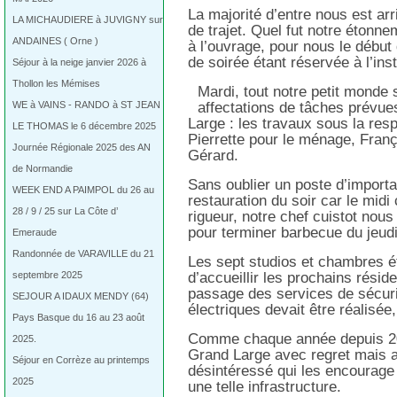
La majorité d’entre nous est ar
LA MICHAUDIERE à JUVIGNY sur
de trajet. Quel fut notre étonn
ANDAINES ( Orne )
à l’ouvrage, pour nous le début d
de soirée étant réservée à l’ins
Séjour à la neige janvier 2026 à
Thollon les Mémises
Mardi, tout notre petit monde 
WE à VAINS - RANDO à ST JEAN
affectations de tâches prévue
Large : les travaux sous la resp
LE THOMAS le 6 décembre 2025
Pierrette pour le ménage, Franço
Journée Régionale 2025 des AN
Gérard.
de Normandie
Sans oublier un poste d’importa
WEEK END A PAIMPOL du 26 au
restauration du soir car le midi
28 / 9 / 25 sur La Côte d’
rigueur, notre chef cuistot nous 
pour terminer barbecue du jeudi
Emeraude
Randonnée de VARAVILLE du 21
Les sept studios et chambres é
septembre 2025
d’accueillir les prochains résid
passage des services de sécurit
SEJOUR A IDAUX MENDY (64)
électriques devait être réalisée
Pays Basque du 16 au 23 août
Comme chaque année depuis 20
2025.
Grand Large avec regret mais a
Séjour en Corrèze au printemps
désintéressé qui les encourage
2025
une telle infrastructure.