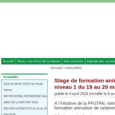
Aller
au
contenu
-
Aller
au
menu
principal
-
Aller
à
Accueil
Nous, Les Amis de la Nature
Nos activités
Agenda des activi
la
Vous
Accueil
>
Actualités
recherche
êtes
ici
Dans
Actualités
Stage de formation an
:
la
rubrique
Sous le ciel de CIEUX en Haute
niveau 1 du 19 au 20 m
:
Vienne
publié le 4 avril 2016 (modifié le 8 av
WE REGIONAL NORMANDIE des
AMIS DE LA NATURE 2026
A l’initiative de la FFUTAN, no
formation animateur de randonn
WE END à PENESTIN du 13 au 18
MAI 2026