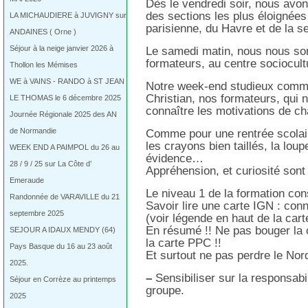
Dès le vendredi soir, nous avon
des sections les plus éloignées 
LA MICHAUDIERE à JUVIGNY sur
parisienne, du Havre et de la s
ANDAINES ( Orne )
Séjour à la neige janvier 2026 à
Le samedi matin, nous nous so
formateurs, au centre sociocult
Thollon les Mémises
WE à VAINS - RANDO à ST JEAN
Notre week-end studieux commen
Christian, nos formateurs, qui 
LE THOMAS le 6 décembre 2025
connaître les motivations de c
Journée Régionale 2025 des AN
de Normandie
Comme pour une rentrée scola
les crayons bien taillés, la loup
WEEK END A PAIMPOL du 26 au
évidence…
28 / 9 / 25 sur La Côte d’
Appréhension, et curiosité so
Emeraude
Le niveau 1 de la formation cons
Randonnée de VARAVILLE du 21
Savoir lire une carte IGN : conn
septembre 2025
(voir légende en haut de la car
En résumé !! Ne pas bouger la c
SEJOUR A IDAUX MENDY (64)
la carte PPC !!
Pays Basque du 16 au 23 août
Et surtout ne pas perdre le Nord
2025.
–
Sensibiliser sur la responsabil
Séjour en Corrèze au printemps
groupe.
2025