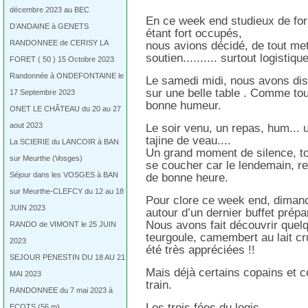
décembre 2023 au BEC
En ce week end studieux de for
D’ANDAINE à GENETS
étant fort occupés,
RANDONNEE de CERISY LA
nous avions décidé, de tout met
soutien.......... surtout logistique
FORET ( 50 ) 15 Octobre 2023
Randonnée à ONDEFONTAINE le
Le samedi midi, nous avons disp
sur une belle table . Comme to
17 Septembre 2023
bonne humeur.
ONET LE CHÂTEAU du 20 au 27
aout 2023
Le soir venu, un repas, hum... un
tajine de veau....
La SCIERIE du LANCOIR à BAN
Un grand moment de silence, tout 
sur Meurthe (Vosges)
se coucher car le lendemain, ren
Séjour dans les VOSGES à BAN
de bonne heure.
sur Meurthe-CLEFCY du 12 au 18
Pour clore ce week end, diman
JUIN 2023
autour d’un dernier buffet prépa
Nous avons fait découvrir quel
RANDO de VIMONT le 25 JUIN
teurgoule, camembert au lait cr
2023
été très appréciées !!
SEJOUR PENESTIN DU 18 AU 21
Mais déjà certains copains et c
MAI 2023
train.
RANDONNEE du 7 mai 2023 à
Les trois fées du logis,
ECOTS (56 m)