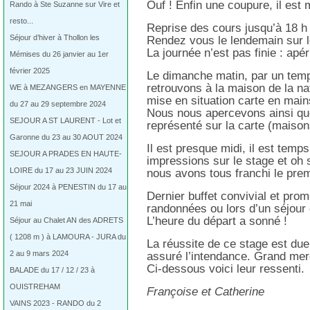
Ouf ! Enfin une coupure, il est m
Rando à Ste Suzanne sur Vire et
resto...
Reprise des cours jusqu’à 18 h p
Séjour d’hiver à Thollon les
Rendez vous le lendemain sur l
La journée n’est pas finie : apérit
Mémises du 26 janvier au 1er
février 2025
Le dimanche matin, par un temp
retrouvons à la maison de la na
WE à MEZANGERS en MAYENNE
mise en situation carte en main
du 27 au 29 septembre 2024
Nous nous apercevons ainsi que 
SEJOUR A ST LAURENT - Lot et
représenté sur la carte (maison
Garonne du 23 au 30 AOUT 2024
Il est presque midi, il est temp
SEJOUR A PRADES EN HAUTE-
impressions sur le stage et oh 
LOIRE du 17 au 23 JUIN 2024
nous avons tous franchi le prem
Séjour 2024 à PENESTIN du 17 au
Dernier buffet convivial et pro
21 mai
randonnées ou lors d’un séjour
L’heure du départ a sonné !
Séjour au Chalet AN des ADRETS
( 1208 m ) à LAMOURA - JURA du
La réussite de ce stage est due 
2 au 9 mars 2024
assuré l’intendance. Grand merc
Ci-dessous voici leur ressenti.
BALADE du 17 / 12 / 23 à
OUISTREHAM
Françoise et Catherine
VAINS 2023 - RANDO du 2