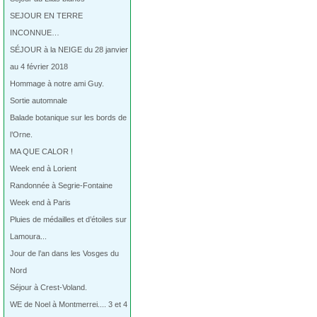
SEJOUR EN TERRE
INCONNUE…
SÉJOUR à la NEIGE du 28 janvier
au 4 février 2018
Hommage à notre ami Guy.
Sortie automnale
Balade botanique sur les bords de
l’Orne.
MA QUE CALOR !
Week end à Lorient
Randonnée à Segrie-Fontaine
Week end à Paris
Pluies de médailles et d’étoiles sur
Lamoura...
Jour de l’an dans les Vosges du
Nord
Séjour à Crest-Voland.
WE de Noel à Montmerrei.... 3 et 4