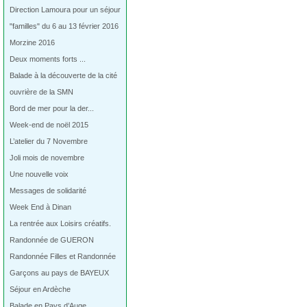
Direction Lamoura pour un séjour
"familles" du 6 au 13 février 2016
Morzine 2016
Deux moments forts ...
Balade à la découverte de la cité
ouvrière de la SMN
Bord de mer pour la der...
Week-end de noël 2015
L’atelier du 7 Novembre
Joli mois de novembre
Une nouvelle voix
Messages de solidarité
Week End à Dinan
La rentrée aux Loisirs créatifs.
Randonnée de GUERON
Randonnée Filles et Randonnée
Garçons au pays de BAYEUX
Séjour en Ardèche
Balade en Pays d’Auge…