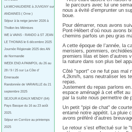
le parcours avec lui une semai
LA MICHAUDIERE à JUVIGNY sur
nous a évité d’emprunter un su
ANDAINES ( Orne )
boue.
Séjour à la neige janvier 2026 à
Pour démarrer, nous avons suiv
Thollon les Mémises
Pont-Hébert d’où nous avons bi
WE à VAINS - RANDO à ST JEAN
chemins parfois un peu gras m
LE THOMAS le 6 décembre 2025
A cette époque de l’année, la c
Journée Régionale 2025 des AN
merisiers, pommiers, orchidées
premiers lilas et bien d’autres v
de Normandie
la nature dans son plus bel appa
WEEK END A PAIMPOL du 26 au
28 / 9 / 25 sur La Côte d’
Côté "sport" ce ne fut pas mal 
4,2km/h, sans neutraliser les 
Emeraude
repas.
Randonnée de VARAVILLE du 21
Justement du repas parlons en
septembre 2025
espace aménagé à cet effet au bo
par la suite nous permettre de 
SEJOUR A IDAUX MENDY (64)
Pays Basque du 16 au 23 août
Un petit "pipi de chat" de court
entamé notre appétit. La pluie 
2025.
avons préféré d’autres breuvag
Séjour en Corrèze au printemps
2025
Le retour s’est effectué sur le "