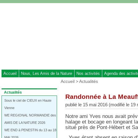
Aller
au
contenu
-
Aller
au
menu
principal
-
Aller
à
Accueil
Nous, Les Amis de la Nature
Nos activités
Agenda des activi
la
Vous
Accueil
>
Actualités
recherche
êtes
ici
Dans
Actualités
Randonnée à La Meauf
:
la
rubrique
Sous le ciel de CIEUX en Haute
publié le 15 mai 2016 (modifié le 19
:
Vienne
WE REGIONAL NORMANDIE des
Notre ami Yves nous avait prév
halage et bocage en longeant la 
AMIS DE LA NATURE 2026
situé près de Pont-Hébert et Sa
WE END à PENESTIN du 13 au 18
Yves étant absent en raison d
MAI 2026