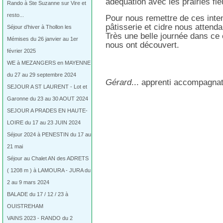
adéquation avec les prairies fl
Rando à Ste Suzanne sur Vire et
resto...
Pour nous remettre de ces inten
pâtisserie et cidre nous attend
Séjour d’hiver à Thollon les
Très une belle journée dans ce
Mémises du 26 janvier au 1er
nous ont découvert.
février 2025
WE à MEZANGERS en MAYENNE
du 27 au 29 septembre 2024
Gérard
... apprenti accompagna
SEJOUR A ST LAURENT - Lot et
Garonne du 23 au 30 AOUT 2024
SEJOUR A PRADES EN HAUTE-
LOIRE du 17 au 23 JUIN 2024
Séjour 2024 à PENESTIN du 17 au
21 mai
Séjour au Chalet AN des ADRETS
( 1208 m ) à LAMOURA - JURA du
2 au 9 mars 2024
BALADE du 17 / 12 / 23 à
OUISTREHAM
VAINS 2023 - RANDO du 2