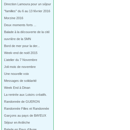
Direction Lamoura pour un séjour
"familles" du 6 au 13 février 2016
Morzine 2016
Deux moments forts ...
Balade à la découverte de la cité
ouvrière de la SMN
Bord de mer pour la der...
Week-end de noël 2015
L’atelier du 7 Novembre
Joli mois de novembre
Une nouvelle voix
Messages de solidarité
Week End à Dinan
La rentrée aux Loisirs créatifs.
Randonnée de GUERON
Randonnée Filles et Randonnée
Garçons au pays de BAYEUX
Séjour en Ardèche
Balade en Pays d’Auge…