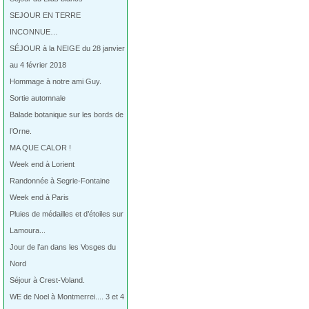
SEJOUR EN TERRE
INCONNUE…
SÉJOUR à la NEIGE du 28 janvier
au 4 février 2018
Hommage à notre ami Guy.
Sortie automnale
Balade botanique sur les bords de
l’Orne.
MA QUE CALOR !
Week end à Lorient
Randonnée à Segrie-Fontaine
Week end à Paris
Pluies de médailles et d’étoiles sur
Lamoura...
Jour de l’an dans les Vosges du
Nord
Séjour à Crest-Voland.
WE de Noel à Montmerrei.... 3 et 4