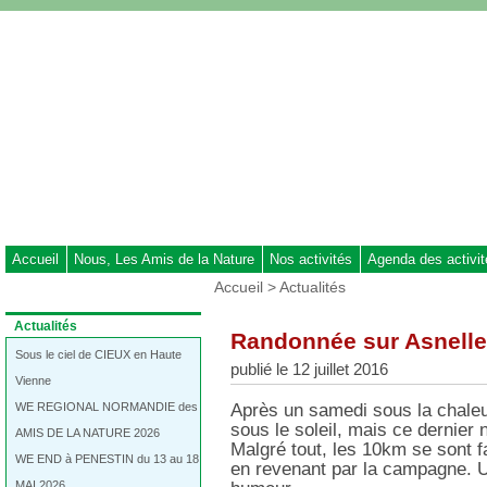
Aller
au
contenu
-
Aller
au
menu
principal
-
Aller
à
Accueil
Nous, Les Amis de la Nature
Nos activités
Agenda des activi
la
Vous
Accueil
>
Actualités
recherche
êtes
ici
Dans
Actualités
Randonnée sur Asnell
:
la
rubrique
Sous le ciel de CIEUX en Haute
publié le 12 juillet 2016
:
Vienne
WE REGIONAL NORMANDIE des
Après un samedi sous la chaleu
sous le soleil, mais ce dernier 
AMIS DE LA NATURE 2026
Malgré tout, les 10km se sont fa
WE END à PENESTIN du 13 au 18
en revenant par la campagne. U
MAI 2026