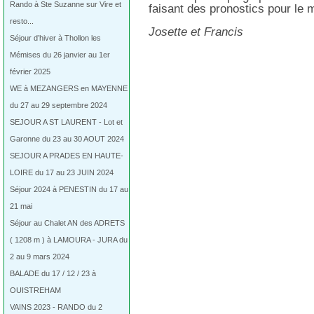
Rando à Ste Suzanne sur Vire et
faisant des pronostics pour le ma
resto...
Josette et Francis
Séjour d’hiver à Thollon les
Mémises du 26 janvier au 1er
février 2025
WE à MEZANGERS en MAYENNE
du 27 au 29 septembre 2024
SEJOUR A ST LAURENT - Lot et
Garonne du 23 au 30 AOUT 2024
SEJOUR A PRADES EN HAUTE-
LOIRE du 17 au 23 JUIN 2024
Séjour 2024 à PENESTIN du 17 au
21 mai
Séjour au Chalet AN des ADRETS
( 1208 m ) à LAMOURA - JURA du
2 au 9 mars 2024
BALADE du 17 / 12 / 23 à
OUISTREHAM
VAINS 2023 - RANDO du 2