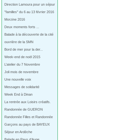
Direction Lamoura pour un séjour
"familles" du 6 au 13 février 2016
Morzine 2016
Deux moments forts ...
Balade à la découverte de la cité
ouvrière de la SMN
Bord de mer pour la der...
Week-end de noël 2015
L’atelier du 7 Novembre
Joli mois de novembre
Une nouvelle voix
Messages de solidarité
Week End à Dinan
La rentrée aux Loisirs créatifs.
Randonnée de GUERON
Randonnée Filles et Randonnée
Garçons au pays de BAYEUX
Séjour en Ardèche
Balade en Pays d’Auge…