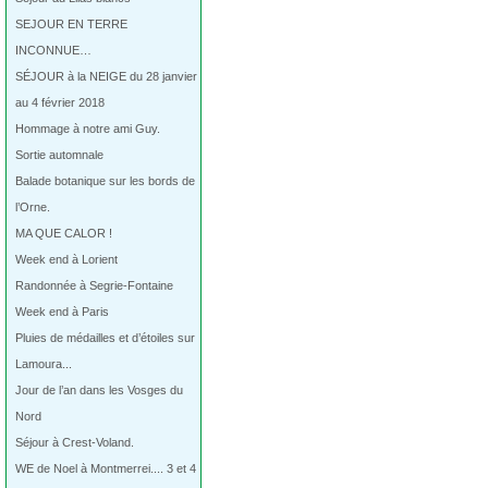
SEJOUR EN TERRE
INCONNUE…
SÉJOUR à la NEIGE du 28 janvier
au 4 février 2018
Hommage à notre ami Guy.
Sortie automnale
Balade botanique sur les bords de
l’Orne.
MA QUE CALOR !
Week end à Lorient
Randonnée à Segrie-Fontaine
Week end à Paris
Pluies de médailles et d’étoiles sur
Lamoura...
Jour de l’an dans les Vosges du
Nord
Séjour à Crest-Voland.
WE de Noel à Montmerrei.... 3 et 4