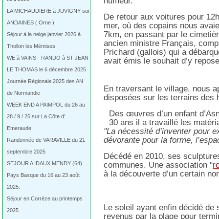
humeur.
LA MICHAUDIERE à JUVIGNY sur
De retour aux voitures pour 12
ANDAINES ( Orne )
mer, où des copains nous avaie
7km, en passant par le cimetiè
Séjour à la neige janvier 2026 à
ancien ministre Français, compa
Thollon les Mémises
Prichard (gallois) qui a débarq
WE à VAINS - RANDO à ST JEAN
avait émis le souhait d’y repose
LE THOMAS le 6 décembre 2025
Journée Régionale 2025 des AN
En traversant le village, nous a
de Normandie
disposées sur les terrains des 
WEEK END A PAIMPOL du 26 au
Des œuvres d’un enfant d’Asn
28 / 9 / 25 sur La Côte d’
30 ans il a travaillé les matéri
Emeraude
"La nécessité d’inventer pour e
dévorante pour la forme, l’espac
Randonnée de VARAVILLE du 21
septembre 2025
Décédé en 2010, ses sculpture
communes. Une association "
r
SEJOUR A IDAUX MENDY (64)
à la découverte d’un certain 
Pays Basque du 16 au 23 août
2025.
Séjour en Corrèze au printemps
Le soleil ayant enfin décidé d
2025
revenus par la plage pour termi