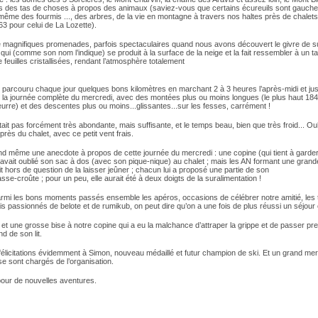
s des tas de choses à propos des animaux (saviez-vous que certains écureuils sont gauche
même des fourmis ..., des arbres, de la vie en montagne à travers nos haltes près de chalets
3 pour celui de La Lozette).
e magnifiques promenades, parfois spectaculaires quand nous avons découvert le givre de s
i (comme son nom l’indique) se produit à la surface de la neige et la fait ressembler à un t
 feuilles cristallisées, rendant l’atmosphère totalement
parcouru chaque jour quelques bons kilomètres en marchant 2 à 3 heures l’après-midi et ju
 la journée complète du mercredi, avec des montées plus ou moins longues (le plus haut 18
rre) et des descentes plus ou moins...glissantes...sur les fesses, carrément !
tait pas forcément très abondante, mais suffisante, et le temps beau, bien que très froid... Ou
près du chalet, avec ce petit vent frais.
d même une anecdote à propos de cette journée du mercredi : une copine (qui tient à garde
avait oublié son sac à dos (avec son pique-nique) au chalet ; mais les AN formant une grande
était hors de question de la laisser jeûner ; chacun lui a proposé une partie de son
sse-croûte ; pour un peu, elle aurait été à deux doigts de la suralimentation !
 parmi les bons moments passés ensemble les apéros, occasions de célébrer notre amitié, les 
 passionnés de belote et de rumikub, on peut dire qu’on a une fois de plus réussi un séjour 
 et une grosse bise à notre copine qui a eu la malchance d’attraper la grippe et de passer pre
nd de son lit.
élicitations évidemment à Simon, nouveau médaillé et futur champion de ski. Et un grand merc
se sont chargés de l’organisation.
pour de nouvelles aventures.