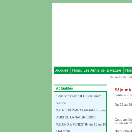
Aller
au
contenu
-
Aller
au
menu
principal
-
Aller
à
Accueil
Nous, Les Amis de la Nature
Nos
la
Vous
Accueil
>
Actual
recherche
êtes
ici
Dans
Actualités
Séjour à
:
la
publié le 7 f
rubrique
Sous le ciel de CIEUX en Haute
:
Vienne
Du 22 au 29 
WE REGIONAL NORMANDIE des
AMIS DE LA NATURE 2026
Cette année,
réunissait 3
WE END à PENESTIN du 13 au 18
Notre chalet
MAI 2026