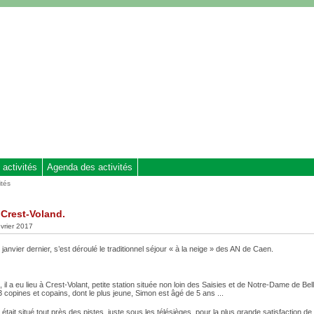
 activités
Agenda des activités
ités
 Crest-Voland.
évrier 2017
janvier dernier, s’est déroulé le traditionnel séjour « à la neige » des AN de Caen.
 il a eu lieu à Crest-Volant, petite station située non loin des Saisies et de Notre-Dame de Bel
3 copines et copains, dont le plus jeune, Simon est âgé de 5 ans ...
 était situé tout près des pistes, juste sous les télésièges, pour la plus grande satisfaction de