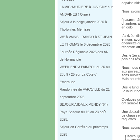
copains ski
LA MICHAUDIERE à JUVIGNY sur
Nous avons 
ANDAINES ( Orne )
épatants : J
Séjour à la neige janvier 2026 à
chambres au
en colo...
Thollon les Mémises
L’arrivée, 
WE à VAINS - RANDO à ST JEAN
et nous avo
chenillette 
LE THOMAS le 6 décembre 2025
réconfort at
Journée Régionale 2025 des AN
Dès le 1er s
pois cassés
de Normandie
WEEK END A PAIMPOL du 26 au
Nous nous ré
aux poireaux
28 / 9 / 25 sur La Côte d’
sans oublier
Mais nourri
Emeraude
Dès le lundi
Randonnée de VARAVILLE du 21
Le loueur no
septembre 2025
Quelques cop
ont semblé t
SEJOUR A IDAUX MENDY (64)
Une douzain
Pays Basque du 16 au 23 août
Le chaussage
raquettes ...
2025.
Séjour en Corrèze au printemps
Nous avons v
2025
jusqu’au j
le paysag