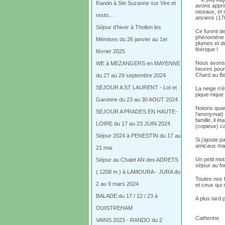
Rando à Ste Suzanne sur Vire et
avons appri
oiseaux, et 
resto...
anciens (176
Séjour d’hiver à Thollon les
Ce furent d
phénomène qu
Mémises du 26 janvier au 1er
plumes et de
féérique !
février 2025
Nous avons 
WE à MEZANGERS en MAYENNE
heures pour
Chard au Beu
du 27 au 29 septembre 2024
SEJOUR A ST LAURENT - Lot et
La neige n’é
pique-nique 
Garonne du 23 au 30 AOUT 2024
Notons quan
SEJOUR A PRADES EN HAUTE-
l’anonymat) 
famille, il 
LOIRE du 17 au 23 JUIN 2024
(copieux) ca
Séjour 2024 à PENESTIN du 17 au
Si j’ajoute
amicaux mais
21 mai
Un petit mot
Séjour au Chalet AN des ADRETS
séjour au fo
( 1208 m ) à LAMOURA - JURA du
Toutes nos f
2 au 9 mars 2024
et ceux qui 
BALADE du 17 / 12 / 23 à
A plus tard 
OUISTREHAM
Catherine.
VAINS 2023 - RANDO du 2