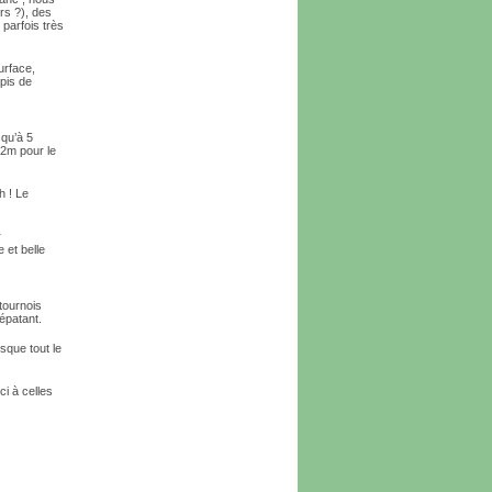
rs ?), des
 parfois très
urface,
apis de
squ’à 5
42m pour le
h ! Le
r
 et belle
tournois
épatant.
sque tout le
i à celles