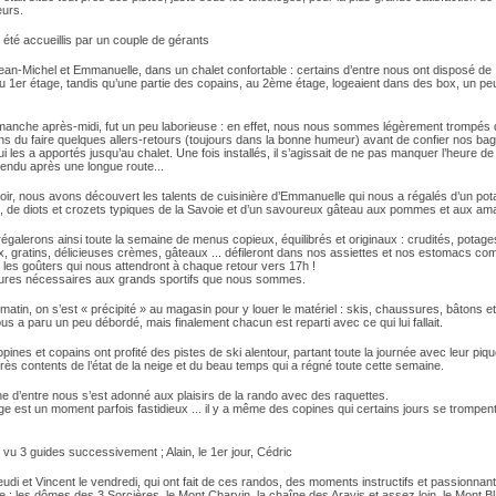
eurs.
été accueillis par un couple de gérants
ean-Michel et Emmanuelle, dans un chalet confortable : certains d’entre nous ont disposé de
 1er étage, tandis qu’une partie des copains, au 2ème étage, logeaient dans des box, un 
dimanche après-midi, fut un peu laborieuse : en effet, nous nous sommes légèrement trompés 
ns du faire quelques allers-retours (toujours dans la bonne humeur) avant de confier nos ba
qui les a apportés jusqu’au chalet. Une fois installés, il s’agissait de ne pas manquer l’heure de 
tendu après une longue route...
oir, nous avons découvert les talents de cuisinière d’Emmanuelle qui nous a régalés d’un po
, de diots et crozets typiques de la Savoie et d’un savoureux gâteau aux pommes et aux am
galerons ainsi toute la semaine de menus copieux, équilibrés et originaux : crudités, potag
, gratins, délicieuses crèmes, gâteaux ... défileront dans nos assiettes et nos estomacs com
 les goûters qui nous attendront à chaque retour vers 17h !
tures nécessaires aux grands sportifs que nous sommes.
 matin, on s’est « précipité » au magasin pour y louer le matériel : skis, chaussures, bâtons e
us a paru un peu débordé, mais finalement chacun est reparti avec ce qui lui fallait.
ines et copains ont profité des pistes de ski alentour, partant toute la journée avec leur piqu
rès contents de l’état de la neige et du beau temps qui a régné toute cette semaine.
e d’entre nous s’est adonné aux plaisirs de la rando avec des raquettes.
 est un moment parfois fastidieux ... il y a même des copines qui certains jours se trompen
u 3 guides successivement ; Alain, le 1er jour, Cédric
eudi et Vincent le vendredi, qui ont fait de ces randos, des moments instructifs et passionnants
e : les dômes des 3 Sorcières, le Mont Charvin, la chaîne des Aravis et assez loin, le Mont B