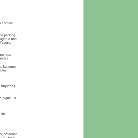
peu comme
de parking
gages à une
l’apéro,
tage aux
andes.
es, lasagnes
blés ...
t raquettes.
e-nique. Ils
t de
, détaillant
lanc ; nous