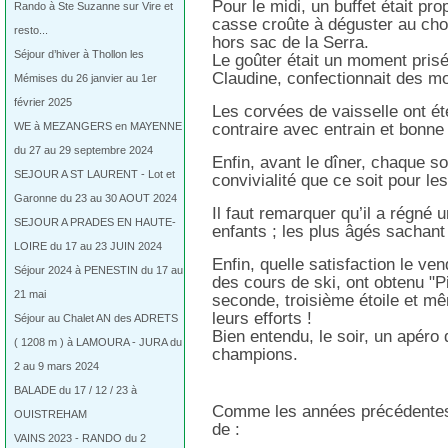
Pour le midi, un buffet était p
Rando à Ste Suzanne sur Vire et
casse croûte à déguster au choix
resto...
hors sac de la Serra.
Séjour d’hiver à Thollon les
Le goûter était un moment prisé
Claudine, confectionnait des mo
Mémises du 26 janvier au 1er
février 2025
Les corvées de vaisselle ont é
WE à MEZANGERS en MAYENNE
contraire avec entrain et bonne
du 27 au 29 septembre 2024
Enfin, avant le dîner, chaque s
SEJOUR A ST LAURENT - Lot et
convivialité que ce soit pour le
Garonne du 23 au 30 AOUT 2024
Il faut remarquer qu’il a régn
SEJOUR A PRADES EN HAUTE-
enfants ; les plus âgés sachant 
LOIRE du 17 au 23 JUIN 2024
Enfin, quelle satisfaction le ve
Séjour 2024 à PENESTIN du 17 au
des cours de ski, ont obtenu "P
21 mai
seconde, troisième étoile et m
leurs efforts !
Séjour au Chalet AN des ADRETS
Bien entendu, le soir, un apéro 
( 1208 m ) à LAMOURA - JURA du
champions.
2 au 9 mars 2024
BALADE du 17 / 12 / 23 à
Comme les années précédentes, 
OUISTREHAM
de :
VAINS 2023 - RANDO du 2