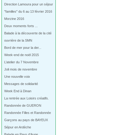
Direction Lamoura pour un séjour
"familles" du 6 au 13 février 2016
Morzine 2016
Deux moments forts ...
Balade à la découverte de la cité
ouvrière de la SMN
Bord de mer pour la der...
Week-end de noël 2015
L’atelier du 7 Novembre
Joli mois de novembre
Une nouvelle voix
Messages de solidarité
Week End à Dinan
La rentrée aux Loisirs créatifs.
Randonnée de GUERON
Randonnée Filles et Randonnée
Garçons au pays de BAYEUX
Séjour en Ardèche
Balade en Pays d’Auge…