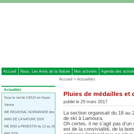
Aller
au
contenu
-
Aller
au
menu
principal
-
Aller
à
Accueil
Nous, Les Amis de la Nature
Nos activités
Agenda des activi
la
Vous
Accueil
>
Actualités
recherche
êtes
ici
Dans
Actualités
Pluies de médailles et 
:
la
rubrique
Sous le ciel de CIEUX en Haute
publié le 29 mars 2017
:
Vienne
WE REGIONAL NORMANDIE des
La section organisait du 18 au 2
de ski à Lamoura.
AMIS DE LA NATURE 2026
Oh certes, il ne s’agit pas d’un
WE END à PENESTIN du 13 au 18
est de la convivialité, de la bo
MAI 2026