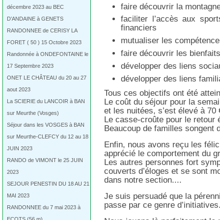
faire découvrir la montagne
décembre 2023 au BEC
faciliter l’accès aux spor
D’ANDAINE à GENETS
financiers
RANDONNEE de CERISY LA
mutualiser les compétence
FORET ( 50 ) 15 Octobre 2023
faire découvrir les bienfaits
Randonnée à ONDEFONTAINE le
développer des liens sociau
17 Septembre 2023
développer des liens famili
ONET LE CHÂTEAU du 20 au 27
aout 2023
Tous ces objectifs ont été atte
Le coût du séjour pour la semai
La SCIERIE du LANCOIR à BAN
et les nuitées, s’est élevé à 70 
sur Meurthe (Vosges)
Le casse-croûte pour le retour é
Séjour dans les VOSGES à BAN
Beaucoup de familles songent dé
sur Meurthe-CLEFCY du 12 au 18
Enfin, nous avons reçu les félic
JUIN 2023
apprécié le comportement du gr
RANDO de VIMONT le 25 JUIN
Les autres personnes fort symp
couverts d’éloges et se sont m
2023
dans notre section....
SEJOUR PENESTIN DU 18 AU 21
Je suis persuadé que la péren
MAI 2023
passe par ce genre d’initiatives
RANDONNEE du 7 mai 2023 à
ECOTS (56 m)