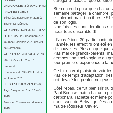
catégorie "palace" que se situe 
LA MICHAUDIERE à JUVIGNY sur
Bien entendu pour que chacun vi
ANDAINES ( Orne )
semaine partager la chambre, pa
et tolérant mais bon il reste 51
Séjour à la neige janvier 2026 à
de son logis.
Thollon les Mémises
Une fois ces considérations s
WE à VAINS - RANDO à ST JEAN
nous tous ensemble !!!
LE THOMAS le 6 décembre 2025
Nous étions 30 participants do
Journée Régionale 2025 des AN
année, les effectifs ont été 
de Normandie
de nouvelles têtes en quelque so
Pas mal de grands-parents, mais
WEEK END A PAIMPOL du 26 au
composition sociologique du gr
28 / 9 / 25 sur La Côte d’
leur première expérience à la n
Emeraude
Ce fut un vrai plaisir de voir le
Randonnée de VARAVILLE du 21
Pas de temps d’adaptation, dès l
septembre 2025
ont dévalé les pentes neigeuses
SEJOUR A IDAUX MENDY (64)
Côté repas, ce fut bien sûr du 
Pays Basque du 16 au 23 août
Paul Bocuse mais chacun a pu ap
2025.
carbonara, raclette et même pou
saucisses de Belval grillées au
Séjour en Corrèze au printemps
maître rôtisseur Olivier.
2025