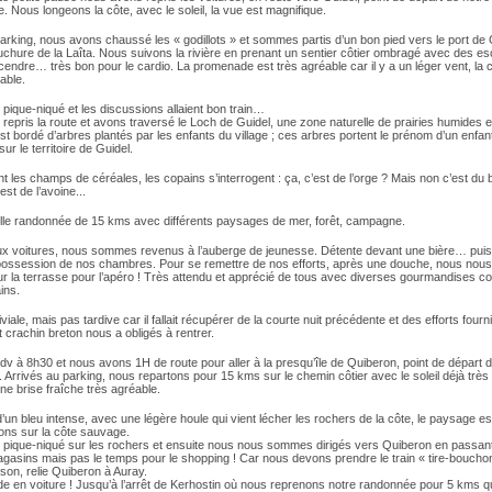
. Nous longeons la côte, avec le soleil, la vue est magnifique.
arking, nous avons chaussé les « godillots » et sommes partis d’un bon pied vers le port de 
chure de la Laîta. Nous suivons la rivière en prenant un sentier côtier ombragé avec des es
endre… très bon pour le cardio. La promenade est très agréable car il y a un léger vent, la 
able.
pique-niqué et les discussions allaient bon train…
epris la route et avons traversé le Loch de Guidel, une zone naturelle de prairies humides e
t bordé d’arbres plantés par les enfants du village ; ces arbres portent le prénom d’un enfan
ur le territoire de Guidel.
t les champs de céréales, les copains s’interrogent : ça, c’est de l’orge ? Mais non c’est du b
est de l’avoine...
lle randonnée de 15 kms avec différents paysages de mer, forêt, campagne.
ux voitures, nous sommes revenus à l’auberge de jeunesse. Détente devant une bière… pui
possession de nos chambres. Pour se remettre de nos efforts, après une douche, nous no
ur la terrasse pour l’apéro ! Très attendu et apprécié de tous avec diverses gourmandises 
ins.
viale, mais pas tardive car il fallait récupérer de la courte nuit précédente et des efforts fourn
it crachin breton nous a obligés à rentrer.
v à 8h30 et nous avons 1H de route pour aller à la presqu’île de Quiberon, point de départ 
Arrivés au parking, nous repartons pour 15 kms sur le chemin côtier avec le soleil déjà très
e brise fraîche très agréable.
’un bleu intense, avec une légère houle qui vient lécher les rochers de la côte, le paysage 
ns sur la côte sauvage.
pique-niqué sur les rochers et ensuite nous nous sommes dirigés vers Quiberon en passan
gasins mais pas le temps pour le shopping ! Car nous devons prendre le train « tire-bouchon
ison, relie Quiberon à Auray.
de en voiture ! Jusqu’à l’arrêt de Kerhostin où nous reprenons notre randonnée pour 5 kms q