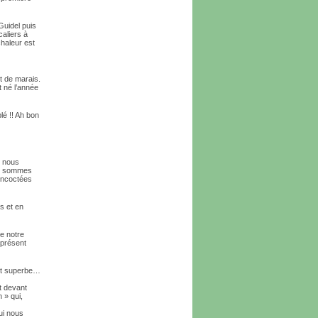
Guidel puis
caliers à
chaleur est
t de marais.
t né l’année
lé !! Ah bon
s nous
us sommes
concoctées
is et en
de notre
 présent
est superbe…
t devant
 » qui,
ui nous