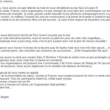
x voitures.
, nous avons occupé l’attente du train en nous désaltérant au bar face à la gare !!!
tte rando, Francis, notre organisateur n’a pas manqué de nous faire des commentaires sur les
omme par exemple : le vivier, grande cavité naturelle où les pêcheurs entreposaient leurs cr
 vendre ; le château Turpault (du nom du constructeur) à la pointe de la lande à Quiberon qu
 hanté et où de nombreux films ont été tournés ; la ruine d’une maison de douaniers à la poi
aussi découvert l’arche de Porz Guern creusée par la mer.
ur cette deuxième journée, nous en avons eu plein les yeux de cette côte magnifique…
l’auberge nous a paru long, mais c’est le prix à payer pour voir le plus de choses possible !
omposer pour trouver le temps de la douche puis de l’apéro mais tout s’est très bien passé… 
s anniversaires, des réussites aux examens de secourisme…. Enfin l’organisation AN quoi !
us avons eu droit aux moules frites !!! Bonheur !! Ensuite la soirée s’est un peu prolongée car
ngtemps avec nous cette fois-ci (belote et rummikub).
, nos organisateurs ont proposé une « promenade » de 5 kms autour de l’étang de Ter qui est
e de jeunesse. Nous avons également vu le cimetière de bateaux de Kerhervy.
’agissait de nous mettre en appétit.
rs de la présentation du séjour, Josette et Francis nous avaient proposé de clore ce week end
taurant. Tous les participants étaient là, c’était super sympa.
bonnes choses ont une fin.
ci à Josette et Francis car l’organisation était parfaite !
ine fois...
Brigitte