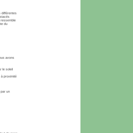
 différentes
ustacés
i ressemble
nte du
nous avons
 le soleil
 à proximité
 par un