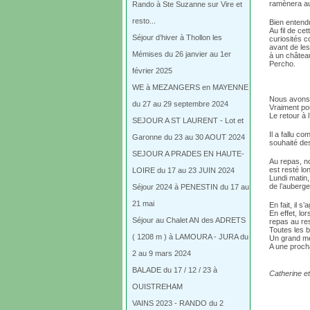
ramènera au
Rando à Ste Suzanne sur Vire et
resto...
Bien entendu
Au fil de ce
Séjour d’hiver à Thollon les
curiosités c
avant de les
Mémises du 26 janvier au 1er
à un château
Percho.
février 2025
WE à MEZANGERS en MAYENNE
Nous avons 
du 27 au 29 septembre 2024
Vraiment po
Le retour à 
SEJOUR A ST LAURENT - Lot et
Il a fallu c
Garonne du 23 au 30 AOUT 2024
souhaité de
SEJOUR A PRADES EN HAUTE-
Au repas, no
est resté lo
LOIRE du 17 au 23 JUIN 2024
Lundi matin
de l’auberg
Séjour 2024 à PENESTIN du 17 au
21 mai
En fait, il s
En effet, lo
Séjour au Chalet AN des ADRETS
repas au res
Toutes les 
( 1208 m ) à LAMOURA - JURA du
Un grand mer
A une procha
2 au 9 mars 2024
BALADE du 17 / 12 / 23 à
Catherine et 
OUISTREHAM
VAINS 2023 - RANDO du 2