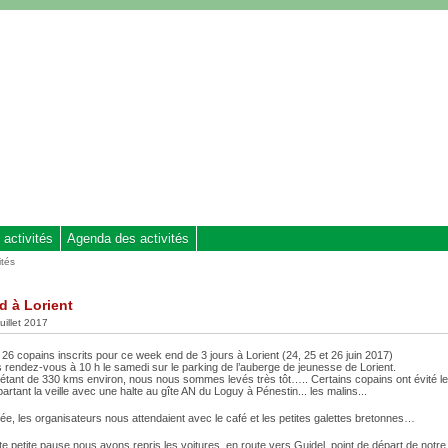
 activités
Agenda des activités
ités
 à Lorient
juillet 2017
26 copains inscrits pour ce week end de 3 jours à Lorient (24, 25 et 26 juin 2017)
 rendez-vous à 10 h le samedi sur le parking de l’auberge de jeunesse de Lorient.
 étant de 330 kms environ, nous nous sommes levés très tôt….. Certains copains ont évité le
artant la veille avec une halte au gîte AN du Loguy à Pénestin... les malins...
vée, les organisateurs nous attendaient avec le café et les petites galettes bretonnes…
te petite pause nous avons repris les voitures, en route vers Guidel, point de départ de notr