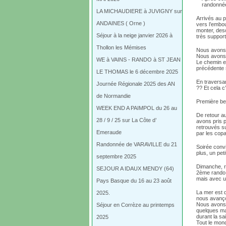
randonnée
LA MICHAUDIERE à JUVIGNY sur
Arrivés au p
ANDAINES ( Orne )
vers l’embou
monter, desc
Séjour à la neige janvier 2026 à
très support
Thollon les Mémises
Nous avons 
Nous avons r
WE à VAINS - RANDO à ST JEAN
Le chemin es
précédente s
LE THOMAS le 6 décembre 2025
En traversan
Journée Régionale 2025 des AN
?? Et cela c’
de Normandie
Première be
WEEK END A PAIMPOL du 26 au
De retour a
28 / 9 / 25 sur La Côte d’
avons pris 
retrouvés s
Emeraude
par les copa
Randonnée de VARAVILLE du 21
Soirée convi
plus, un pet
septembre 2025
Dimanche, rd
SEJOUR A IDAUX MENDY (64)
2ème rando. 
mais avec un
Pays Basque du 16 au 23 août
La mer est d
2025.
nous avanço
Nous avons 
Séjour en Corrèze au printemps
quelques ma
durant la sa
2025
Tout le mon