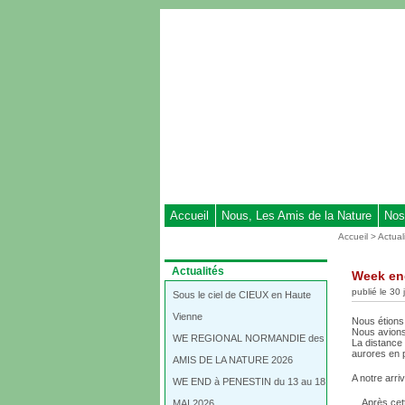
Aller
au
contenu
-
Aller
au
menu
principal
-
Aller
à
Accueil
Nous, Les Amis de la Nature
Nos
la
Vous
Accueil
>
Actual
recherche
êtes
ici
Dans
Actualités
Week end
:
la
publié le 30 
rubrique
Sous le ciel de CIEUX en Haute
:
Vienne
Nous étions 
Nous avions
WE REGIONAL NORMANDIE des
La distance
aurores en p
AMIS DE LA NATURE 2026
A notre arri
WE END à PENESTIN du 13 au 18
Après cet
MAI 2026