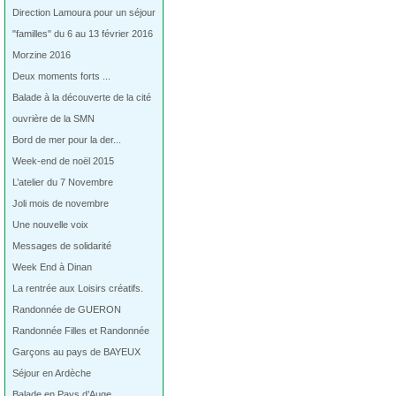
Direction Lamoura pour un séjour
"familles" du 6 au 13 février 2016
Morzine 2016
Deux moments forts ...
Balade à la découverte de la cité
ouvrière de la SMN
Bord de mer pour la der...
Week-end de noël 2015
L’atelier du 7 Novembre
Joli mois de novembre
Une nouvelle voix
Messages de solidarité
Week End à Dinan
La rentrée aux Loisirs créatifs.
Randonnée de GUERON
Randonnée Filles et Randonnée
Garçons au pays de BAYEUX
Séjour en Ardèche
Balade en Pays d’Auge…