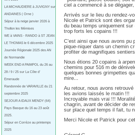
ciel a commencé à se dégager, l
LA MICHAUDIERE à JUVIGNY sur
ANDAINES ( Orne )
Arrivés sur le lieu du rendez-vo
Nicole et Patrick sont des orga
Séjour à la neige janvier 2026 à
du beau temps uniquement sur c
Thollon les Mémises
trop forts les copains !!!
WE à VAINS - RANDO à ST JEAN
C’est ainsi que nous avons pu 
LE THOMAS le 6 décembre 2025
pique-niquer dans un chemin cr
Journée Régionale 2025 des AN
profiter de magnifiques sentiers
de Normandie
Nous étions 20 copains à arpen
WEEK END A PAIMPOL du 26 au
chemins pour 516 m de dénivelé
28 / 9 / 25 sur La Côte d’
quelques bonnes grimpettes qu
mire...
Emeraude
Randonnée de VARAVILLE du 21
Au retour, nous avons retrouvé 
les avions laissés le matin !!!
septembre 2025
Incroyable mais vrai !!! Moralit
SEJOUR A IDAUX MENDY (64)
chagrin, avant de décider de re
Pays Basque du 16 au 23 août
sur place quel temps il fait, tu 
2025.
Merci Nicole et Patrick pour cet
Séjour en Corrèze au printemps
2025