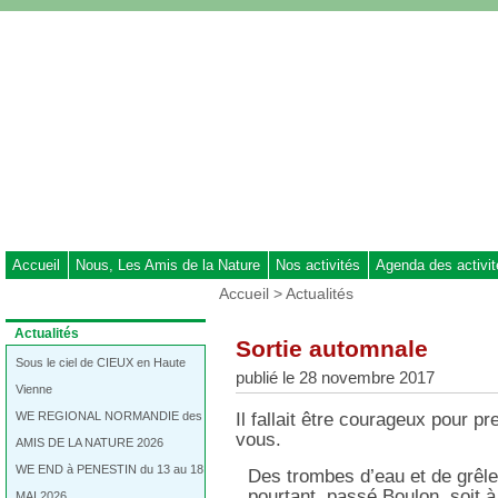
Aller
au
contenu
-
Aller
au
menu
principal
-
Aller
à
Accueil
Nous, Les Amis de la Nature
Nos activités
Agenda des activi
la
Vous
Accueil
>
Actualités
recherche
êtes
ici
Dans
Actualités
Sortie automnale
:
la
rubrique
Sous le ciel de CIEUX en Haute
publié le 28 novembre 2017
:
Vienne
WE REGIONAL NORMANDIE des
Il fallait être courageux pour p
vous.
AMIS DE LA NATURE 2026
WE END à PENESTIN du 13 au 18
Des trombes d’eau et de grêle 
pourtant, passé Boulon, soit 
MAI 2026