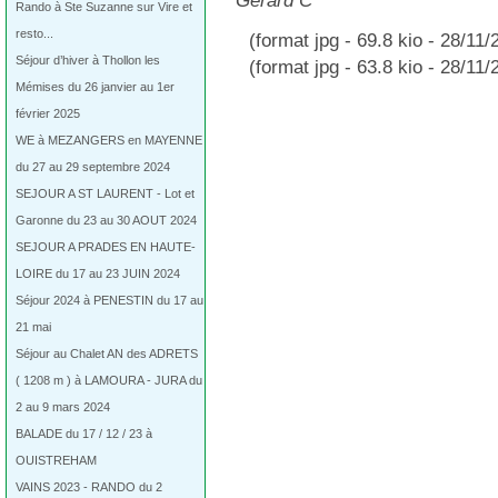
Gérard C
Rando à Ste Suzanne sur Vire et
resto...
(format jpg - 69.8 kio - 28/11/
Séjour d’hiver à Thollon les
(format jpg - 63.8 kio - 28/11/
Mémises du 26 janvier au 1er
février 2025
WE à MEZANGERS en MAYENNE
du 27 au 29 septembre 2024
SEJOUR A ST LAURENT - Lot et
Garonne du 23 au 30 AOUT 2024
SEJOUR A PRADES EN HAUTE-
LOIRE du 17 au 23 JUIN 2024
Séjour 2024 à PENESTIN du 17 au
21 mai
Séjour au Chalet AN des ADRETS
( 1208 m ) à LAMOURA - JURA du
2 au 9 mars 2024
BALADE du 17 / 12 / 23 à
OUISTREHAM
VAINS 2023 - RANDO du 2