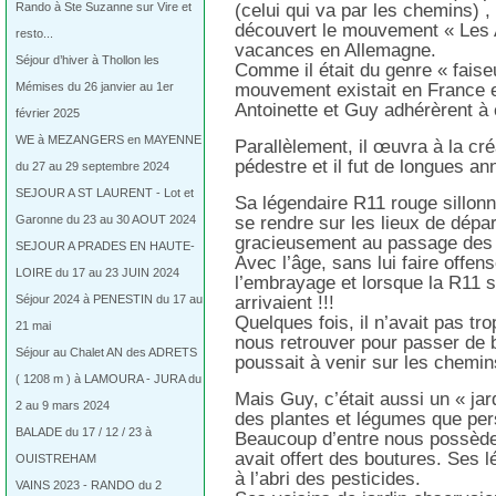
Rando à Ste Suzanne sur Vire et
(celui qui va par les chemins) ,
découvert le mouvement « Les A
resto...
vacances en Allemagne.
Séjour d’hiver à Thollon les
Comme il était du genre « faiseu
Mémises du 26 janvier au 1er
mouvement existait en France e
Antoinette et Guy adhérèrent à 
février 2025
WE à MEZANGERS en MAYENNE
Parallèlement, il œuvra à la c
pédestre et il fut de longues a
du 27 au 29 septembre 2024
SEJOUR A ST LAURENT - Lot et
Sa légendaire R11 rouge sillonn
Garonne du 23 au 30 AOUT 2024
se rendre sur les lieux de dép
gracieusement au passage des p
SEJOUR A PRADES EN HAUTE-
Avec l’âge, sans lui faire offen
LOIRE du 17 au 23 JUIN 2024
l’embrayage et lorsque la R11 s
Séjour 2024 à PENESTIN du 17 au
arrivaient !!!
Quelques fois, il n’avait pas tr
21 mai
nous retrouver pour passer de b
Séjour au Chalet AN des ADRETS
poussait à venir sur les chemin
( 1208 m ) à LAMOURA - JURA du
Mais Guy, c’était aussi un « jard
2 au 9 mars 2024
des plantes et légumes que per
BALADE du 17 / 12 / 23 à
Beaucoup d’entre nous possèden
avait offert des boutures. Ses
OUISTREHAM
à l’abri des pesticides.
VAINS 2023 - RANDO du 2