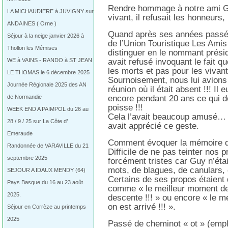
Rendre hommage à notre ami Gu
LA MICHAUDIERE à JUVIGNY sur
vivant, il refusait les honneurs, 
ANDAINES ( Orne )
Quand après ses années passé
Séjour à la neige janvier 2026 à
de l’Union Touristique Les Amis
Thollon les Mémises
distinguer en le nommant prési
WE à VAINS - RANDO à ST JEAN
avait refusé invoquant le fait q
les morts et pas pour les vivant
LE THOMAS le 6 décembre 2025
Sournoisement, nous lui avions a
Journée Régionale 2025 des AN
réunion où il était absent !!! Il
de Normandie
encore pendant 20 ans ce qui d
poisse !!!
WEEK END A PAIMPOL du 26 au
Cela l’avait beaucoup amusé… e
28 / 9 / 25 sur La Côte d’
avait apprécié ce geste.
Emeraude
Comment évoquer la mémoire de
Randonnée de VARAVILLE du 21
Difficile de ne pas teinter nos
septembre 2025
forcément tristes car Guy n’éta
mots, de blagues, de canulars, 
SEJOUR A IDAUX MENDY (64)
Certains de ses propos étaient 
Pays Basque du 16 au 23 août
comme « le meilleur moment de 
2025.
descente !!! » ou encore « le m
on est arrivé !!! ».
Séjour en Corrèze au printemps
2025
Passé de cheminot « ot » (emp