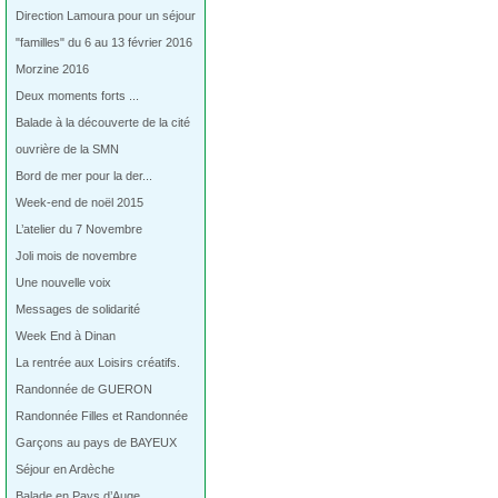
Direction Lamoura pour un séjour
"familles" du 6 au 13 février 2016
Morzine 2016
Deux moments forts ...
Balade à la découverte de la cité
ouvrière de la SMN
Bord de mer pour la der...
Week-end de noël 2015
L’atelier du 7 Novembre
Joli mois de novembre
Une nouvelle voix
Messages de solidarité
Week End à Dinan
La rentrée aux Loisirs créatifs.
Randonnée de GUERON
Randonnée Filles et Randonnée
Garçons au pays de BAYEUX
Séjour en Ardèche
Balade en Pays d’Auge…