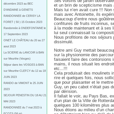
Ses voisins de jardin observaie
décembre 2023 au BEC
et un brin de scepticisme mais 
Mais lui n’en avait cure !!! Non
D’ANDAINE à GENETS
mais avec Antoinette, ils expéri
RANDONNEE de CERISY LA
Beaucoup d’entre nous goûtèren
FORET ( 50 ) 15 Octobre 2023
confitures de fruits inconnus, 
à la mode maintenant et à ses 
Randonnée à ONDEFONTAINE le
lui seul connaissait la compositi
17 Septembre 2023
Nous profitions de nos séjours 
ONET LE CHÂTEAU du 20 au 27
dissimulé.
aout 2023
Notre ami Guy mettait beaucoup
La SCIERIE du LANCOIR à BAN
sur la physionomie des parcours
sur Meurthe (Vosges)
faisaient faire des contorsions
mains, il nous situait les endro
Séjour dans les VOSGES à BAN
etc...!!!
sur Meurthe-CLEFCY du 12 au 18
Cela produisait des moulinets 
JUIN 2023
rire et quelques fois, nous soll
que pour plaisanter et le mettre 
RANDO de VIMONT le 25 JUIN
Guy, un peu cabot n’était pas dup
2023
par dérision.
SEJOUR PENESTIN DU 18 AU 21
Il fallait le voir, au Pays Bas, 
d’un plan de la Ville de Rotter
MAI 2023
quelques 100 kilomètres plus au
RANDONNEE du 7 mai 2023 à
Nous étions au milieu d’un cha
ECOTS (56 m)