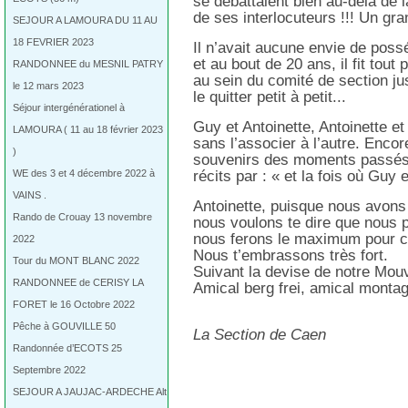
se débattaient bien au-delà de 
de ses interlocuteurs !!! Un 
SEJOUR A LAMOURA DU 11 AU
18 FEVRIER 2023
Il n’avait aucune envie de poss
et au bout de 20 ans, il fit tou
RANDONNEE du MESNIL PATRY
au sein du comité de section
le 12 mars 2023
le quitter petit à petit...
Séjour intergénérationel à
Guy et Antoinette, Antoinette e
LAMOURA ( 11 au 18 février 2023
sans l’associer à l’autre. Enco
)
souvenirs des moments passés
WE des 3 et 4 décembre 2022 à
récits par : « et la fois où Guy e
VAINS .
Antoinette, puisque nous avons
Rando de Crouay 13 novembre
nous voulons te dire que nous pe
nous ferons le maximum pour c
2022
Nous t’embrassons très fort.
Tour du MONT BLANC 2022
Suivant la devise de notre Mou
RANDONNEE de CERISY LA
Amical berg frei, amical montag
FORET le 16 Octobre 2022
Pêche à GOUVILLE 50
La Section de Caen
Randonnée d’ECOTS 25
Septembre 2022
SEJOUR A JAUJAC-ARDECHE Alt