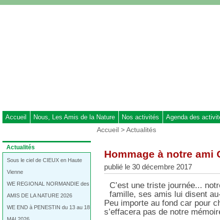
Aller
au
contenu
-
Aller
au
menu
principal
-
Aller
à
Accueil
Nous, Les Amis de la Nature
Nos activités
Agenda des activi
la
Vous
Accueil
>
Actualités
recherche
êtes
ici
Dans
Actualités
Hommage à notre ami 
:
la
rubrique
Sous le ciel de CIEUX en Haute
publié le 30 décembre 2017
:
Vienne
WE REGIONAL NORMANDIE des
C’est une triste journée... not
famille, ses amis lui disent au
AMIS DE LA NATURE 2026
Peu importe au fond car pour c
WE END à PENESTIN du 13 au 18
s’effacera pas de notre mémoir
MAI 2026