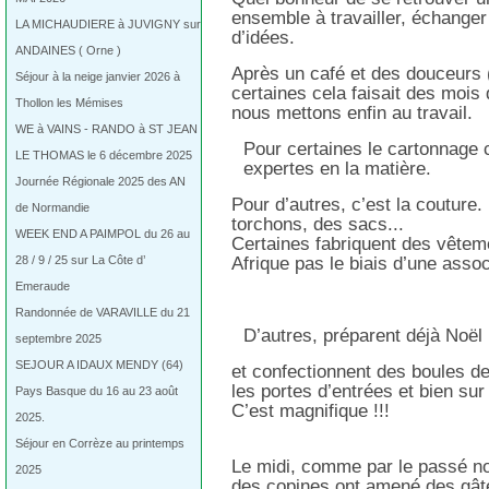
ensemble à travailler, échange
LA MICHAUDIERE à JUVIGNY sur
d’idées.
ANDAINES ( Orne )
Après un café et des douceurs 
Séjour à la neige janvier 2026 à
certaines cela faisait des moi
Thollon les Mémises
nous mettons enfin au travail.
WE à VAINS - RANDO à ST JEAN
Pour certaines le cartonnage 
LE THOMAS le 6 décembre 2025
expertes en la matière.
Journée Régionale 2025 des AN
Pour d’autres, c’est la couture
de Normandie
torchons, des sacs...
WEEK END A PAIMPOL du 26 au
Certaines fabriquent des vêtem
28 / 9 / 25 sur La Côte d’
Afrique pas le biais d’une assoc
Emeraude
Randonnée de VARAVILLE du 21
D’autres, préparent déjà Noël
septembre 2025
SEJOUR A IDAUX MENDY (64)
et confectionnent des boules d
les portes d’entrées et bien sur
Pays Basque du 16 au 23 août
C’est magnifique !!!
2025.
Séjour en Corrèze au printemps
Le midi, comme par le passé no
2025
des copines ont amené des gâte