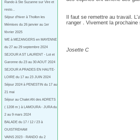
Rando à Ste Suzanne sur Vire et
resto...
Il faut se remettre au travail. L’
Séjour d’hiver à Thollon les
ranger . Vivement la prochaine
Mémises du 26 janvier au 1er
février 2025
WE à MEZANGERS en MAYENNE
du 27 au 29 septembre 2024
Josette C
SEJOUR A ST LAURENT - Lot et
Garonne du 23 au 30 AOUT 2024
SEJOUR A PRADES EN HAUTE-
LOIRE du 17 au 23 JUIN 2024
Séjour 2024 à PENESTIN du 17 au
21 mai
Séjour au Chalet AN des ADRETS
( 1208 m ) à LAMOURA - JURA du
2 au 9 mars 2024
BALADE du 17 / 12 / 23 à
OUISTREHAM
VAINS 2023 - RANDO du 2