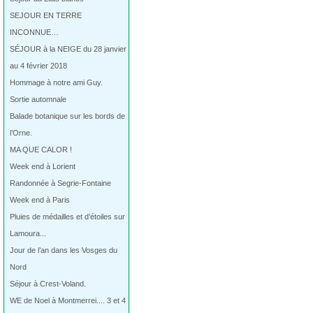
SEJOUR EN TERRE
INCONNUE…
SÉJOUR à la NEIGE du 28 janvier
au 4 février 2018
Hommage à notre ami Guy.
Sortie automnale
Balade botanique sur les bords de
l’Orne.
MA QUE CALOR !
Week end à Lorient
Randonnée à Segrie-Fontaine
Week end à Paris
Pluies de médailles et d’étoiles sur
Lamoura...
Jour de l’an dans les Vosges du
Nord
Séjour à Crest-Voland.
WE de Noel à Montmerrei.... 3 et 4