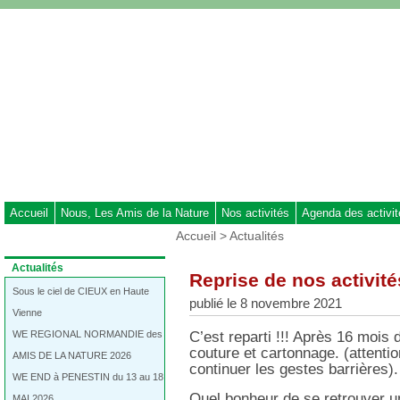
Aller
au
contenu
-
Aller
au
menu
principal
-
Aller
à
Accueil
Nous, Les Amis de la Nature
Nos activités
Agenda des activi
la
Vous
Accueil
>
Actualités
recherche
êtes
ici
Dans
Actualités
Reprise de nos activit
:
la
rubrique
Sous le ciel de CIEUX en Haute
publié le 8 novembre 2021
:
Vienne
WE REGIONAL NORMANDIE des
C’est reparti !!! Après 16 mois 
couture et cartonnage. (attentio
AMIS DE LA NATURE 2026
continuer les gestes barrières).
WE END à PENESTIN du 13 au 18
Quel bonheur de se retrouver u
MAI 2026