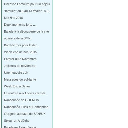
Direction Lamoura pour un séjour
"familles" du 6 au 13 février 2016
Morzine 2016
Deux moments forts ...
Balade à la découverte de la cité
ouvrière de la SMN
Bord de mer pour la der...
Week-end de noël 2015
L’atelier du 7 Novembre
Joli mois de novembre
Une nouvelle voix
Messages de solidarité
Week End à Dinan
La rentrée aux Loisirs créatifs.
Randonnée de GUERON
Randonnée Filles et Randonnée
Garçons au pays de BAYEUX
Séjour en Ardèche
Balade en Pays d’Auge…