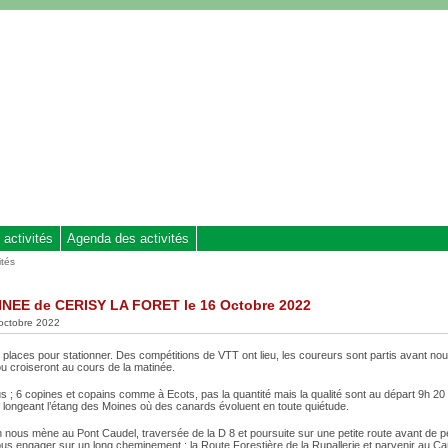
 activités
Agenda des activités
ités
EE de CERISY LA FORET le 16 Octobre 2022
 octobre 2022
places pour stationner. Des compétitions de VTT ont lieu, les coureurs sont partis avant nou
u croiseront au cours de la matinée.
 ; 6 copines et copains comme à Ecots, pas la quantité mais la qualité sont au départ 9h 20 a
n longeant l’étang des Moines où des canards évoluent en toute quiétude.
 nous mène au Pont Caudel, traversée de la D 8 et poursuite sur une petite route avant de p
nous engager sur un long cheminement : la Route Forestière de la Rupallerie et parvenir au Ca