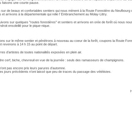
s faisons une courte pause.
n sur de beaux et confortables sentiers qui nous mènent à la Route Forestière du Neufbourg
 et arrivons à la départementale qui relie l’ Embranchement au Molay-Littry.
vons sur quelques "routes forestières" et sentiers et arrivons en orée de forêt où nous nous
ndroit ensoleillé pour le pique-nique.
ons sur le même sentier et pénétrons à nouveau au coeur de la forêt, coupons la Route Fore
et revenons à 14 h 15 au point de départ.
vres d’artistes de toutes nationalités exposées en plein air.
dre cerf, biche, chevreuil en vue de la journée : seuls des ramasseurs de champignons.
n’ont pas encore pris leurs parures d’automne.
des jours précédents n’ont laissé que peu de traces du passage des vététistes.
H