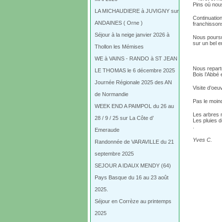
Pins où nou
LA MICHAUDIERE à JUVIGNY sur
Continuatio
ANDAINES ( Orne )
franchissons
Séjour à la neige janvier 2026 à
Nous poursui
sur un bel e
Thollon les Mémises
WE à VAINS - RANDO à ST JEAN
Nous repart
LE THOMAS le 6 décembre 2025
Bois l’Abbé 
Journée Régionale 2025 des AN
Visite d’oeu
de Normandie
Pas le moin
WEEK END A PAIMPOL du 26 au
Les arbres 
28 / 9 / 25 sur La Côte d’
Les pluies 
.
Emeraude
Yves C.
Randonnée de VARAVILLE du 21
septembre 2025
SEJOUR A IDAUX MENDY (64)
Pays Basque du 16 au 23 août
2025.
Séjour en Corrèze au printemps
2025