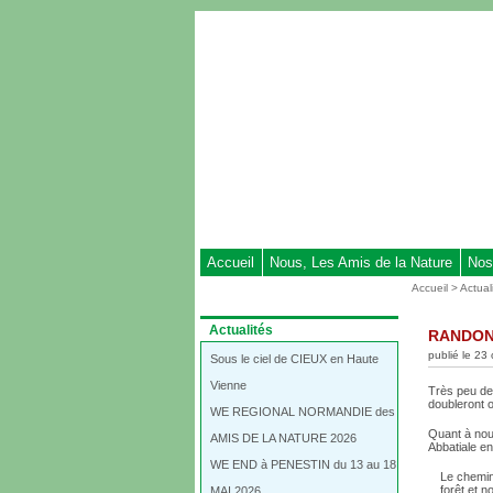
Aller
au
contenu
-
Aller
au
menu
principal
-
Aller
à
Accueil
Nous, Les Amis de la Nature
Nos
la
Vous
Accueil
>
Actual
recherche
êtes
ici
Dans
Actualités
RANDONN
:
la
publié le 23
rubrique
Sous le ciel de CIEUX en Haute
:
Vienne
Très peu de 
doubleront o
WE REGIONAL NORMANDIE des
Quant à nous
AMIS DE LA NATURE 2026
Abbatiale e
WE END à PENESTIN du 13 au 18
Le chemin
forêt et 
MAI 2026