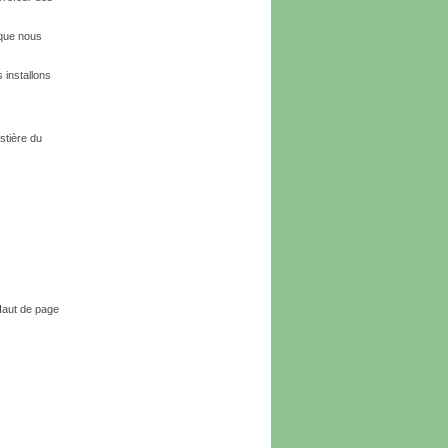
 que nous
 installons
stière du
aut de page