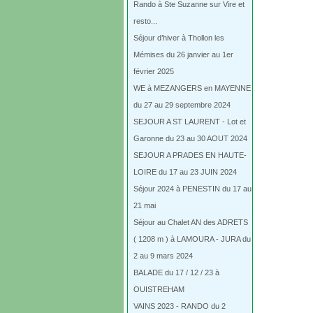
Rando à Ste Suzanne sur Vire et
resto...
Séjour d’hiver à Thollon les
Mémises du 26 janvier au 1er
février 2025
WE à MEZANGERS en MAYENNE
du 27 au 29 septembre 2024
SEJOUR A ST LAURENT - Lot et
Garonne du 23 au 30 AOUT 2024
SEJOUR A PRADES EN HAUTE-
LOIRE du 17 au 23 JUIN 2024
Séjour 2024 à PENESTIN du 17 au
21 mai
Séjour au Chalet AN des ADRETS
( 1208 m ) à LAMOURA - JURA du
2 au 9 mars 2024
BALADE du 17 / 12 / 23 à
OUISTREHAM
VAINS 2023 - RANDO du 2