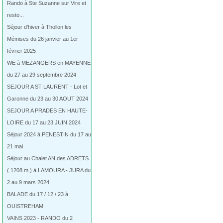
Rando à Ste Suzanne sur Vire et
resto...
Séjour d’hiver à Thollon les
Mémises du 26 janvier au 1er
février 2025
WE à MEZANGERS en MAYENNE
du 27 au 29 septembre 2024
SEJOUR A ST LAURENT - Lot et
Garonne du 23 au 30 AOUT 2024
SEJOUR A PRADES EN HAUTE-
LOIRE du 17 au 23 JUIN 2024
Séjour 2024 à PENESTIN du 17 au
21 mai
Séjour au Chalet AN des ADRETS
( 1208 m ) à LAMOURA - JURA du
2 au 9 mars 2024
BALADE du 17 / 12 / 23 à
OUISTREHAM
VAINS 2023 - RANDO du 2