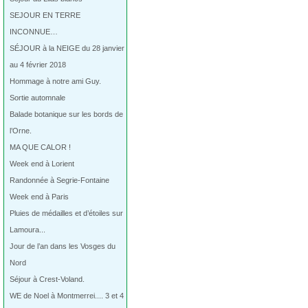
SEJOUR EN TERRE
INCONNUE…
SÉJOUR à la NEIGE du 28 janvier
au 4 février 2018
Hommage à notre ami Guy.
Sortie automnale
Balade botanique sur les bords de
l’Orne.
MA QUE CALOR !
Week end à Lorient
Randonnée à Segrie-Fontaine
Week end à Paris
Pluies de médailles et d’étoiles sur
Lamoura...
Jour de l’an dans les Vosges du
Nord
Séjour à Crest-Voland.
WE de Noel à Montmerrei.... 3 et 4