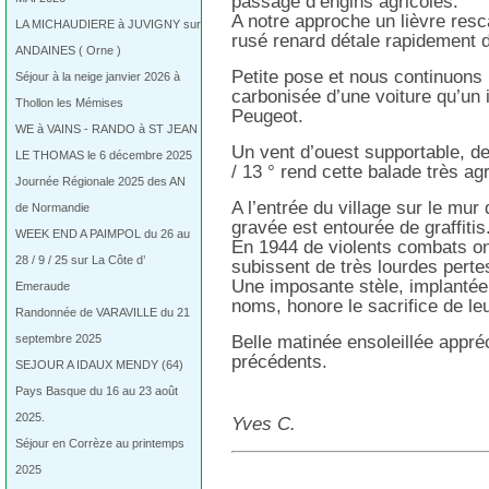
passage d’engins agricoles.
A notre approche un lièvre res
LA MICHAUDIERE à JUVIGNY sur
rusé renard détale rapidement 
ANDAINES ( Orne )
Petite pose et nous continuons
Séjour à la neige janvier 2026 à
carbonisée d’une voiture qu’un in
Thollon les Mémises
Peugeot.
WE à VAINS - RANDO à ST JEAN
Un vent d’ouest supportable, de
LE THOMAS le 6 décembre 2025
/ 13 ° rend cette balade très ag
Journée Régionale 2025 des AN
A l’entrée du village sur le mur
de Normandie
gravée est entourée de graffitis
WEEK END A PAIMPOL du 26 au
En 1944 de violents combats o
28 / 9 / 25 sur La Côte d’
subissent de très lourdes perte
Une imposante stèle, implantée
Emeraude
noms, honore le sacrifice de le
Randonnée de VARAVILLE du 21
septembre 2025
Belle matinée ensoleillée appré
précédents.
SEJOUR A IDAUX MENDY (64)
Pays Basque du 16 au 23 août
2025.
Yves C.
Séjour en Corrèze au printemps
2025