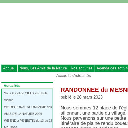
Aller
au
contenu
-
Aller
au
menu
principal
-
Aller
à
Accueil
Nous, Les Amis de la Nature
Nos activités
Agenda des activi
la
Vous
Accueil
>
Actualités
recherche
êtes
ici
Dans
Actualités
RANDONNEE du MESNIL
:
la
rubrique
Sous le ciel de CIEUX en Haute
publié le 28 mars 2023
:
Vienne
WE REGIONAL NORMANDIE des
Nous sommes 12 place de l’égl
sillonnant une partie du village.
AMIS DE LA NATURE 2026
Nous parvenons sur une petite 
WE END à PENESTIN du 13 au 18
itinéraire de plaine rendu boueu
MAI 2026