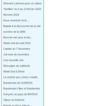
Direction Lamoura pour un séjour
"familles" du 6 au 13 février 2016
Morzine 2016
Deux moments forts ...
Balade à la découverte de la cité
ouvrière de la SMN
Bord de mer pour la der...
Week-end de noël 2015
L’atelier du 7 Novembre
Joli mois de novembre
Une nouvelle voix
Messages de solidarité
Week End à Dinan
La rentrée aux Loisirs créatifs.
Randonnée de GUERON
Randonnée Filles et Randonnée
Garçons au pays de BAYEUX
Séjour en Ardèche
Balade en Pays d’Auge…