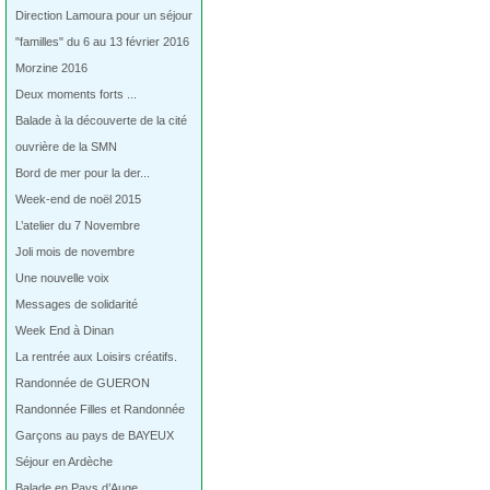
Direction Lamoura pour un séjour
"familles" du 6 au 13 février 2016
Morzine 2016
Deux moments forts ...
Balade à la découverte de la cité
ouvrière de la SMN
Bord de mer pour la der...
Week-end de noël 2015
L’atelier du 7 Novembre
Joli mois de novembre
Une nouvelle voix
Messages de solidarité
Week End à Dinan
La rentrée aux Loisirs créatifs.
Randonnée de GUERON
Randonnée Filles et Randonnée
Garçons au pays de BAYEUX
Séjour en Ardèche
Balade en Pays d’Auge…