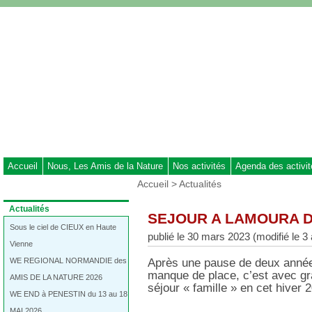
Aller
au
contenu
-
Aller
au
menu
principal
-
Aller
à
Accueil
Nous, Les Amis de la Nature
Nos activités
Agenda des activi
la
Vous
Accueil
>
Actualités
recherche
êtes
ici
Dans
Actualités
SEJOUR A LAMOURA DU
:
la
rubrique
Sous le ciel de CIEUX en Haute
publié le 30 mars 2023 (modifié le 3 
:
Vienne
WE REGIONAL NORMANDIE des
Après une pause de deux année
manque de place, c’est avec gr
AMIS DE LA NATURE 2026
séjour « famille » en cet hiver 
WE END à PENESTIN du 13 au 18
MAI 2026