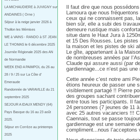
Il faut dire que nous possédon
LA MICHAUDIERE à JUVIGNY sur
Lamoura que nous fréquentons e
ANDAINES ( Orne )
ceux qui ne connaissent pas, la
Séjour à la neige janvier 2026 à
bien sûr, elle a subi des trava
demeure rustique mais conforta
Thollon les Mémises
situe dans le Haut Jura à 1250m
WE à VAINS - RANDO à ST JEAN
et 15 Des Rousses. Les pistes 
LE THOMAS le 6 décembre 2025
la maison et les pistes de ski a
Le gîte, appartenant à la Maiso
Journée Régionale 2025 des AN
de nombreuses années par l’Ass
de Normandie
Claude qui assure aussi (par des
WEEK END A PAIMPOL du 26 au
gardiennage...ce n’est pas une m
28 / 9 / 25 sur La Côte d’
Cette année c’est notre ami Pie
Emeraude
étions heureux de passer une 
visiblement partagé !! Pierre p
Randonnée de VARAVILLE du 21
des groupes sachant contribuer
septembre 2025
entre tous les participants. Il 
SEJOUR A IDAUX MENDY (64)
24 personnes (7 jeunes de 11 à
avec 25 autres vacanciers !!! C
Pays Basque du 16 au 23 août
Caennais, tout se passe toujou
2025.
gardiennage est une semaine de
Séjour en Corrèze au printemps
compliment...nous l’acceptons v
2025