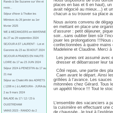
Nous disposions de trois dortoi
Rando à Ste Suzanne sur Vire et
places en bas et 6 en haut), un
resto...
avait négocié au mieux…) et un
chacun a su trouver sa place a
Séjour d’hiver à Thollon les
Mémises du 26 janvier au 1er
Nous avions convenu de dégage
en mettant en place une organis
février 2025
d’assurer : petit déjeuner, pique
WE à MEZANGERS en MAYENNE
soir...sans oublier bien sûr l’i
du 27 au 29 septembre 2024
jouer les prolongations !!!Nou
confectionnées à quatre mains 
SEJOUR A ST LAURENT - Lot et
Madeleine et Claudine. Merci à e
Garonne du 23 au 30 AOUT 2024
SEJOUR A PRADES EN HAUTE-
Les jeunes ont assumé avec en
dresser et débarrasser leur tab
LOIRE du 17 au 23 JUIN 2024
Séjour 2024 à PENESTIN du 17 au
Côté repas, une partie des pla
Caen avant le départ. Ainsi l
21 mai
grillées à l’avance. Les sauces
Séjour au Chalet AN des ADRETS
mitonnées chez Gérard. Tous le
( 1208 m ) à LAMOURA - JURA du
un appétit féroce !!! Tout le st
2 au 9 mars 2024
BALADE du 17 / 12 / 23 à
L’ensemble des vacanciers a pa
OUISTREHAM
la cuisinière en effectuant une
VAINS 2023 - RANDO du 2
de chaussée...le tout à l’extérie