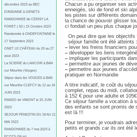
Chacun a pu organiser ses acti
décembre 2023 au BEC
enneigés, ski de fond et ski alp
D’ANDAINE à GENETS
les pistes sur différents domain
RANDONNEE de CERISY LA
la chance de pouvoir glisser to
ci fondait un peu plus chaque 
FORET ( 50 ) 15 Octobre 2023
Randonnée à ONDEFONTAINE le
On peut dire que les objectifs
séjour famille ont été atteints 
17 Septembre 2023
–
lever les freins financiers pour
ONET LE CHÂTEAU du 20 au 27
–
développer les liens intergénér
aout 2023
–
impliquer les participants dan
–
permettre aux jeunes de dév
La SCIERIE du LANCOIR à BAN
–
permettre aux jeunes d’accéde
sur Meurthe (Vosges)
pratiquer en Normandie
Séjour dans les VOSGES à BAN
A titre indicatif, le coût du séjo
sur Meurthe-CLEFCY du 12 au 18
complet, repas du midi, collatio
JUIN 2023
à 152 € pour une adulte et 105€
RANDO de VIMONT le 25 JUIN
Ce séjour famille a vocation à 
des enfants se sont promis de se
2023
est là !!!
SEJOUR PENESTIN DU 18 AU 21
Pour terminer, je voudrais adre
MAI 2023
petits et grands car ils ont été
RANDONNEE du 7 mai 2023 à
ECOTS (56 m)