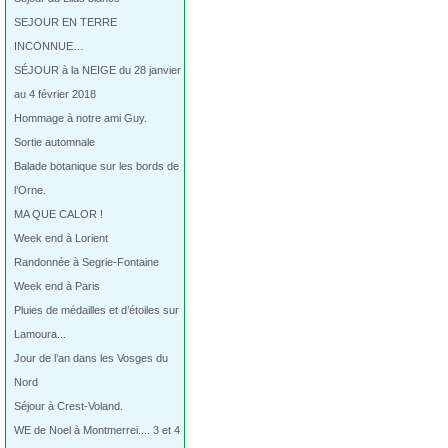
SEJOUR EN TERRE
INCONNUE…
SÉJOUR à la NEIGE du 28 janvier
au 4 février 2018
Hommage à notre ami Guy.
Sortie automnale
Balade botanique sur les bords de
l’Orne.
MA QUE CALOR !
Week end à Lorient
Randonnée à Segrie-Fontaine
Week end à Paris
Pluies de médailles et d’étoiles sur
Lamoura...
Jour de l’an dans les Vosges du
Nord
Séjour à Crest-Voland.
WE de Noel à Montmerrei.... 3 et 4