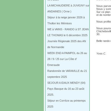
LA MICHAUDIERE à JUVIGNY sur
Nous parven
Nous y somme
ANDAINES ( Orne )
Sur ce plan
et de nombre
Séjour à la neige janvier 2026 à
Nous profito
Thollon les Mémises
Nous poursu
WE à VAINS - RANDO à ST JEAN
Chichebovill
30.
LE THOMAS le 6 décembre 2025
Belle rando 
Journée Régionale 2025 des AN
de Normandie
WEEK END A PAIMPOL du 26 au
Yves C.
28 / 9 / 25 sur La Côte d’
Emeraude
Randonnée de VARAVILLE du 21
septembre 2025
SEJOUR A IDAUX MENDY (64)
Pays Basque du 16 au 23 août
2025.
Séjour en Corrèze au printemps
2025