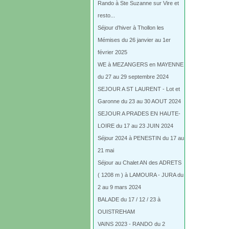
Rando à Ste Suzanne sur Vire et
resto...
Séjour d’hiver à Thollon les
Mémises du 26 janvier au 1er
février 2025
WE à MEZANGERS en MAYENNE
du 27 au 29 septembre 2024
SEJOUR A ST LAURENT - Lot et
Garonne du 23 au 30 AOUT 2024
SEJOUR A PRADES EN HAUTE-
LOIRE du 17 au 23 JUIN 2024
Séjour 2024 à PENESTIN du 17 au
21 mai
Séjour au Chalet AN des ADRETS
( 1208 m ) à LAMOURA - JURA du
2 au 9 mars 2024
BALADE du 17 / 12 / 23 à
OUISTREHAM
VAINS 2023 - RANDO du 2