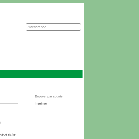
Recherche
sur
le
site
Envoyer par courriel
Imprimer
s
otégé riche