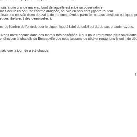
ons à une grande mare au bord de laquelle est érigé un observatoire.
s accueillis par une énorme araignée, oeuvre en bois dont j’ignore l’auteur.
 d’eau une couvée d’une douzaine de canetons évolue parmi le roseaux ainsi que quelques p
uses libellules ( des demoiselles ).
ns de l’ombre de l’endroit pour le pique nique à l’abri du soleil qui darde ses chauds rayons.
ivons notre chemin dans des marais très asséchés. Nous nous retrouvons plein soleil dans
e, direction la chapelle de Béneauville que nous laissons de côté et regagnons le point de dép
mais que la journée a été chaude.
H