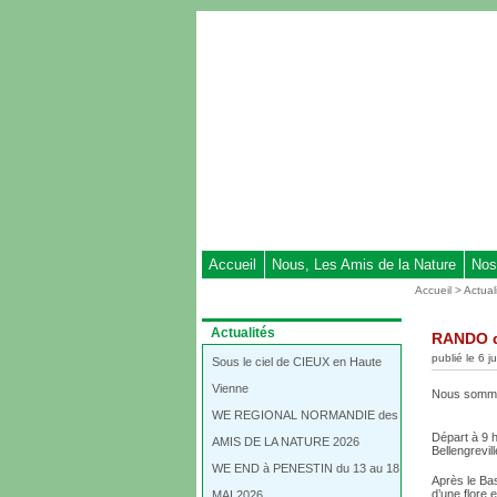
Aller
au
contenu
-
Aller
au
menu
principal
-
Aller
à
Accueil
Nous, Les Amis de la Nature
Nos
la
Vous
Accueil
>
Actual
recherche
êtes
ici
Dans
Actualités
RANDO d
:
la
publié le 6 j
rubrique
Sous le ciel de CIEUX en Haute
:
Vienne
Nous sommes
WE REGIONAL NORMANDIE des
Départ à 9 
AMIS DE LA NATURE 2026
Bellengrevil
WE END à PENESTIN du 13 au 18
Après le Ba
d’une flore 
MAI 2026