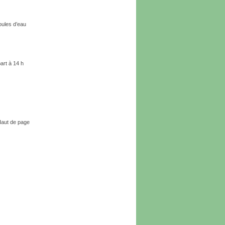
oules d’eau
art à 14 h
aut de page