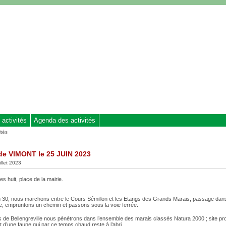
 activités
Agenda des activités
ités
e VIMONT le 25 JUIN 2023
uillet 2023
 huit, place de la mairie.
h 30, nous marchons entre le Cours Sémillon et les Etangs des Grands Marais, passage dan
le, empruntons un chemin et passons sous la voie ferrée.
s de Bellengreville nous pénétrons dans l’ensemble des marais classés Natura 2000 ; site pr
et d’une faune qui par ce temps chaud reste à l’abri.