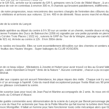
r le GR 531, arrivée sur la variante du GR 5, grimpons vers la Croix de l’Abbé Mayer , à un 
nce de voir en contrebas à environ 300 m, 8 chamois qui broutent paisiblement, indifférents 
 de notre progression, nous rencontrons des ouvriers chargés de l’entretien des clôtures du 
s vététistes et arrivons aux voitures. 11 km. 400 m de dénivelé. Nous avons marché en Alsa
ite de la scierie du Lançoir.
ade apéritive au départ du centre à 9 h 30 sur un sentier et un chemin, montée douce et rég
Ancienne Fontaine des Ducs de Balveurche (1056 m) signalée par une petite pyramide en pierr
 Col des Trois Places ( 1022 m) , suivons le GRP du Tour de la Vologne, passage au carref
le 921 m). Arrivée au centre à 12h : 8 km 300m deniv .
es randos est bouclée. Elles se sont essentiellement déroulées sur des chemins et sentiers e
e feuillus des Hautes Vosges . Super balisages du CLUB VOSGIEN.
n de ce beau séjour , félicitations à Josette et Hubert pour avoir trouvé ce lieu au Grand Valt
es, cadre répondant à l’esprit " Amis de la Nature ". Aucune contrainte , chacun a pu occup
ésirait.
ulier aux copains qui ont assuré l’intendance, les pique niques des midis . Chaque soir il y ava
 d ’un arrosage à l’apéritif. Celui du mardi était exceptionnel puisque Yvette fêtait ses 90 pri
ux gâteaux concluaient la soirée.
site surprise (pas pour tous) de Jean Paul et Martine accompagnés de 2 amis. Ils nous ont r
rosés au Crémant d’ Alsace.
site guidée commentée avec démonstration de la scierie du Lançoir par Benoit personnage pl
 scie du Haut Fer actionnée par l’eau de la Petite Meurthe qui fait tourner la turbine dont l’inv
nson Montgolfier. Il fallait un homme pour faire fonctionner toute cette mécanique alors que l’él