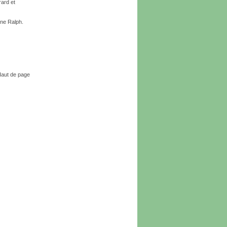
rard et
ine Ralph.
aut de page