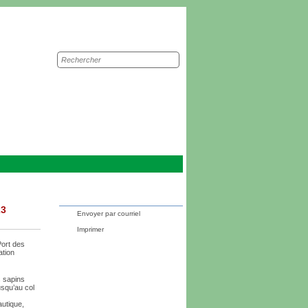
Recherche
sur
le
site
23
Envoyer par courriel
Imprimer
Port des
ation
s sapins
usqu’au col
autique,