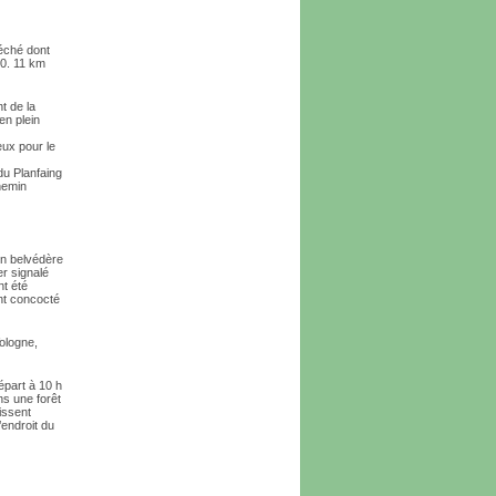
séché dont
30. 11 km
t de la
en plein
eux pour le
du Planfaing
hemin
on belvédère
r signalé
nt été
ent concocté
Vologne,
épart à 10 h
s une forêt
issent
endroit du