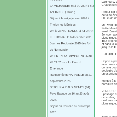
baigneurs, e
Chacun s’ins
LA MICHAUDIERE à JUVIGNY sur
Retour par l
ANDAINES ( Orne )
de toute évi
500 m de dé
Séjour à la neige janvier 2026 à
Thollon les Mémises
MERCREDI : d
Petite Meurt
WE à VAINS - RANDO à ST JEAN
soleil. Ens
Jonction av
LE THOMAS le 6 décembre 2025
pique nique.
Tout proche
Journée Régionale 2025 des AN
et dans le 
jusqu’à la 
de Normandie
JEUDI :
WEEK END A PAIMPOL du 26 au
Départ à pr
28 / 9 / 25 sur La Côte d’
avec vues s
comme pouva
Emeraude
soulagés d’
un excellent
Randonnée de VARAVILLE du 21
Montée à la 
septembre 2025
parcours pla
SEJOUR A IDAUX MENDY (64)
VENDREDI : d
Pays Basque du 16 au 23 août
, passage s
de feuillus,
2025.
quelques va
pique nique,
Séjour en Corrèze au printemps
2025
Nous avons 