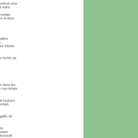
endroit nous
à notre
sentier,
ce et dans
ulière
e.
our Irénée
n forêts de
in dans les
er son temps
it toujours
ntemps.
égalés de
ein
ention
ectricité