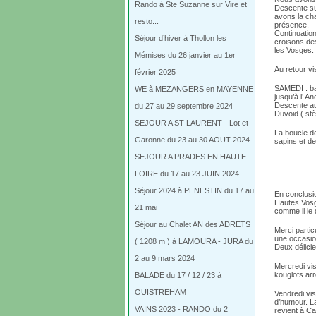
Rando à Ste Suzanne sur Vire et
Descente su
avons la cha
resto...
présence.
Continuation
Séjour d’hiver à Thollon les
croisons de
les Vosges.
Mémises du 26 janvier au 1er
Au retour vis
février 2025
SAMEDI : bal
WE à MEZANGERS en MAYENNE
jusqu’à l’ 
Descente au
du 27 au 29 septembre 2024
Duvoid ( stè
SEJOUR A ST LAURENT - Lot et
La boucle d
Garonne du 23 au 30 AOUT 2024
sapins et d
SEJOUR A PRADES EN HAUTE-
LOIRE du 17 au 23 JUIN 2024
Séjour 2024 à PENESTIN du 17 au
En conclusio
Hautes Vosg
21 mai
comme il le d
Séjour au Chalet AN des ADRETS
Merci partic
une occasion
( 1208 m ) à LAMOURA - JURA du
Deux délicie
2 au 9 mars 2024
Mercredi vi
kouglofs ar
BALADE du 17 / 12 / 23 à
OUISTREHAM
Vendredi vi
d’humour. La
VAINS 2023 - RANDO du 2
revient à Ca