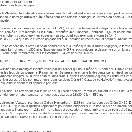
t la chapelle St Florent.
talle pour le pique nique.
e GRP de la Dendatie et la route Forestière de Belbriètte et arrivons à un ancien petit lac as
dence le barrage artificiel a été démoli pour des raisons écologiques. Arrivée au chalet à 15h
nivelé.
épart de la scierie du Lançoir sur la D 73 ( 650 m ) par le sentier du Sagar. Franchissemen
he, arrivée sur et montée de la Route Forestière des Blanches Fontaines ; 1,5 km de bitume 
uite un chemin caillouteux heureusement assez court et parvenons à Fonie (970 m).
ec le GR 533 que nous suivons en passant à la Fontaine de l’Abreuvoir et étape au chalet Pr
 un belvédère nous offre un beau panorama sur la vallée que nous allons regagner, la ferme 
lointain Le Hohneck ( 1363 m ). Nous quittons le GR et poursuivons la descente sur un long c
D 73 que nous remontons vers les voitures ; 14 km dénivelé 480 m.
 LAC de RETOURNEMER (776 m ) et CASCADE CHARLEMAGNE (809 m )
oximité d’un camping et montée raide par un sentier qui nous mène au Rocher du Diable et s
ur les lacs de Longemer et Retournemer. Se présente ensuite la descente par un étroit sentie
nt être dangereux, avertissement sans frais. Certains ont éprouvé quelques difficultés et o
arriver au lac où les non marcheurs dont les deux Gérard ( Catasso et Nativelle ) nous avai
 piquenique dégusté et apprécié par tous.
cascade , assez déçus par le peu d’eau qui s’en écoulait. Retour en suivant le cours de La 
t, ciel légèrement nuageux , arrivée aux voitures à 15h30, 9 km , 550 m.
irection l’ Alsace, parking au Col du Herrenberg ( 1185 m ) sur la route des Crète D 430. D
ur le GR 5 que nous quittons rapidement pour nous engager sur un bon sentier en balcon dan
 passage à Stenwasen ( 1131 m ) . Une butte à escalader et nous arrivons à un petit col où pa
ches. Des copines et copains du 1er groupe nous précèdent dans la montée rectiligne vers l’
 le Rainkopf ( 1305 m ) dominant le lac d’ Altenweiher.
une vue sur Le Hohneck ( 1362 m).