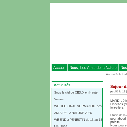
Aller
au
contenu
-
Aller
au
menu
principal
-
Aller
à
Accueil
Nous, Les Amis de la Nature
Nos
la
Vous
Accueil
>
Actual
recherche
êtes
ici
Dans
Actualités
Séjour 
:
la
publié le 11 
rubrique
Sous le ciel de CIEUX en Haute
:
Vienne
MARDI : 9 h
Planches (9
WE REGIONAL NORMANDIE des
forestière.
AMIS DE LA NATURE 2026
Etude de la 
pour aboutir
WE END à PENESTIN du 13 au 18
précité.
Nous poursu
MAI 2026