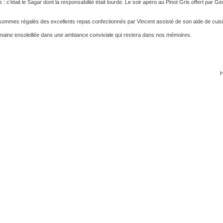
s : c’était le Sagar dont la responsabilité était lourde. Le soir apéro au Pinot Gris offert par Gé
ommes régalés des excellents repas confectionnés par Vincent assisté de son aide de cuis
aine ensoleillée dans une ambiance conviviale qui restera dans nos mémoires.
H