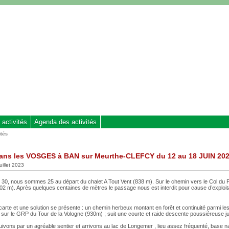
 activités
Agenda des activités
ités
dans les VOSGES à BAN sur Meurthe-CLEFCY du 12 au 18 JUIN 20
juillet 2023
 30, nous sommes 25 au départ du chalet A Tout Vent (838 m). Sur le chemin vers le Col du 
02 m). Après quelques centaines de mètres le passage nous est interdit pour cause d’exploit
carte et une solution se présente : un chemin herbeux montant en forêt et continuité parmi le
 sur le GRP du Tour de la Vologne (930m) ; suit une courte et raide descente poussiéreuse j
ivons par un agréable sentier et arrivons au lac de Longemer , lieu assez fréquenté, base n