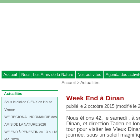
Aller
au
contenu
-
Aller
au
menu
principal
-
Aller
à
Accueil
Nous, Les Amis de la Nature
Nos activités
Agenda des activi
la
Vous
Accueil
>
Actualités
recherche
êtes
ici
Dans
Actualités
Week End à Dinan
:
la
rubrique
Sous le ciel de CIEUX en Haute
publié le 2 octobre 2015 (modifié le
:
Vienne
WE REGIONAL NORMANDIE des
Nous étions 42, le samedi , à s
Dinan, et direction Taden en lo
AMIS DE LA NATURE 2026
tour pour visiter les Vieux Din
WE END à PENESTIN du 13 au 18
journée, sous un soleil magnifi
MAI 2026