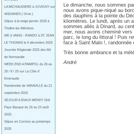
Le dimanche, nous sommes parti
LA MICHAUDIERE à JUVIGNY sur
nous avons pique-niqué au bord
ANDAINES ( Orne )
des dauphins à la pointe du Déco
kilomètres. Le lundi, après un a
Séjour à la neige janvier 2026 à
sommes allés à Dinard, au centre
Thollon les Mémises
mer, nous avons cheminé vers la
WE à VAINS - RANDO à ST JEAN
parc, le long du littoral ! Puis 
face à Saint Malo !, randonnée 
LE THOMAS le 6 décembre 2025
Journée Régionale 2025 des AN
Très bonne ambiance et la mété
de Normandie
André
WEEK END A PAIMPOL du 26 au
28 / 9 / 25 sur La Côte d’
Emeraude
Randonnée de VARAVILLE du 21
septembre 2025
SEJOUR A IDAUX MENDY (64)
Pays Basque du 16 au 23 août
2025.
Séjour en Corrèze au printemps
2025