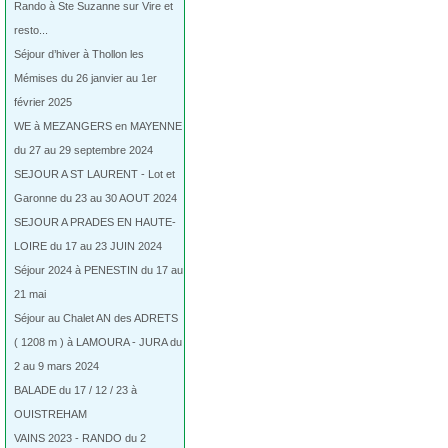
Rando à Ste Suzanne sur Vire et
resto...
Séjour d’hiver à Thollon les
Mémises du 26 janvier au 1er
février 2025
WE à MEZANGERS en MAYENNE
du 27 au 29 septembre 2024
SEJOUR A ST LAURENT - Lot et
Garonne du 23 au 30 AOUT 2024
SEJOUR A PRADES EN HAUTE-
LOIRE du 17 au 23 JUIN 2024
Séjour 2024 à PENESTIN du 17 au
21 mai
Séjour au Chalet AN des ADRETS
( 1208 m ) à LAMOURA - JURA du
2 au 9 mars 2024
BALADE du 17 / 12 / 23 à
OUISTREHAM
VAINS 2023 - RANDO du 2