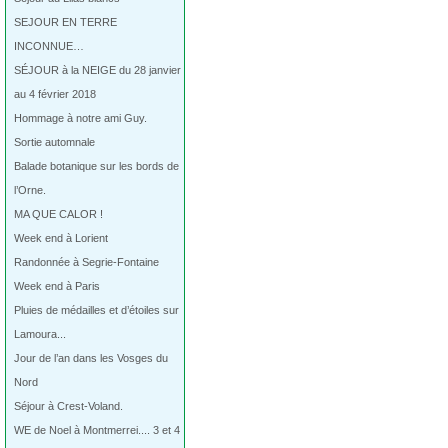
SEJOUR EN TERRE
INCONNUE…
SÉJOUR à la NEIGE du 28 janvier
au 4 février 2018
Hommage à notre ami Guy.
Sortie automnale
Balade botanique sur les bords de
l’Orne.
MA QUE CALOR !
Week end à Lorient
Randonnée à Segrie-Fontaine
Week end à Paris
Pluies de médailles et d’étoiles sur
Lamoura...
Jour de l’an dans les Vosges du
Nord
Séjour à Crest-Voland.
WE de Noel à Montmerrei.... 3 et 4