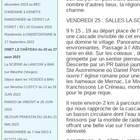
nombre d’autres lieux, la région
décembre 2023 au BEC
charme.
D’ANDAINE à GENETS
RANDONNEE de CERISY LA
VENDREDI 25 : SALLES LA S
FORET ( 50 ) 15 Octobre 2023
9 h 15 , 19 au départ place de 
Randonnée à ONDEFONTAINE le
une cascade invisible de cet e
qui domine le village. Panoram
17 Septembre 2023
environnantes. Passage à l’ Al
ONET LE CHÂTEAU du 20 au 27
tarie en été. Sur les coteaux , 
aout 2023
grimpette par un sentier pierreu
Descente par un PR balisé jaun
La SCIERIE du LANCOIR à BAN
Ste Austremoine où Daniel Port
sur Meurthe (Vosges)
ouvre l’ église romane pour une
Séjour dans les VOSGES à BAN
les hameaux de Mernac, Le Mon
franchissons Le Créneau, mont
sur Meurthe-CLEFCY du 12 au 18
pour le pique nique.
JUIN 2023
RANDO de VIMONT le 25 JUIN
Il reste environ 2 km à parcour
qui nous rapproche de la casca
2023
un bassin circulaire dont l’eau 
SEJOUR PENESTIN DU 18 AU 21
finissons par la montée de rai
MAI 2023
offrant une belle vue sur l’ens
dénivelé.
RANDONNEE du 7 mai 2023 à
ECOTS (56 m)