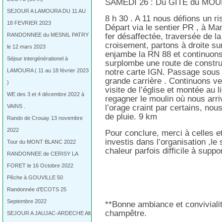
SAMEDI 26 : Du GÎTE du MO
SEJOUR A LAMOURA DU 11 AU
8 h 30 . A 11 nous défions un ri
18 FEVRIER 2023
Départ via le sentier PR , à M
RANDONNEE du MESNIL PATRY
fer désaffectée, traversée de l
croisement, partons à droite su
le 12 mars 2023
enjambe la RN 88 et continuon
Séjour intergénérationel à
surplombe une route de construc
LAMOURA ( 11 au 18 février 2023
notre carte IGN. Passage sous le
grande carrière . Continuons v
)
visite de l’église et montée au l
WE des 3 et 4 décembre 2022 à
regagner le moulin où nous arr
VAINS .
l’orage craint par certains, n
de pluie. 9 km
Rando de Crouay 13 novembre
2022
Pour conclure, merci à celles e
investis dans l’organisation ,le
Tour du MONT BLANC 2022
chaleur parfois difficile à suppor
RANDONNEE de CERISY LA
FORET le 16 Octobre 2022
Pêche à GOUVILLE 50
Randonnée d’ECOTS 25
Septembre 2022
**Bonne ambiance et conviviali
champêtre.
SEJOUR A JAUJAC-ARDECHE Alt