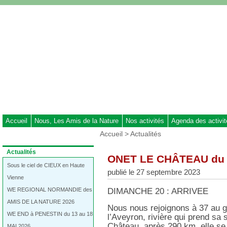
Aller
au
contenu
-
Aller
au
menu
principal
-
Aller
à
Accueil
Nous, Les Amis de la Nature
Nos activités
Agenda des activi
la
Vous
Accueil
>
Actualités
recherche
êtes
ici
Dans
Actualités
ONET LE CHÂTEAU du 2
:
la
rubrique
Sous le ciel de CIEUX en Haute
publié le 27 septembre 2023
:
Vienne
WE REGIONAL NORMANDIE des
DIMANCHE 20 : ARRIVEE
AMIS DE LA NATURE 2026
Nous nous rejoignons à 37 au g
WE END à PENESTIN du 13 au 18
l’Aveyron, rivière qui prend sa
Château, après 290 km, elle se
MAI 2026