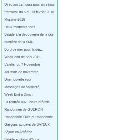
Direction Lamoura pour un séjour
"familles" du 6 au 13 février 2016
Morzine 2016
Deux moments forts ...
Balade à la découverte de la cité
ouvrière de la SMN
Bord de mer pour la der...
Week-end de noël 2015
L’atelier du 7 Novembre
Joli mois de novembre
Une nouvelle voix
Messages de solidarité
Week End à Dinan
La rentrée aux Loisirs créatifs.
Randonnée de GUERON
Randonnée Filles et Randonnée
Garçons au pays de BAYEUX
Séjour en Ardèche
Balade en Pays d’Auge…