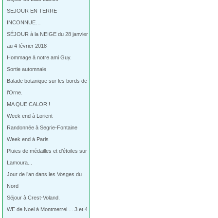
SEJOUR EN TERRE
INCONNUE…
SÉJOUR à la NEIGE du 28 janvier
au 4 février 2018
Hommage à notre ami Guy.
Sortie automnale
Balade botanique sur les bords de
l’Orne.
MA QUE CALOR !
Week end à Lorient
Randonnée à Segrie-Fontaine
Week end à Paris
Pluies de médailles et d’étoiles sur
Lamoura...
Jour de l’an dans les Vosges du
Nord
Séjour à Crest-Voland.
WE de Noel à Montmerrei.... 3 et 4