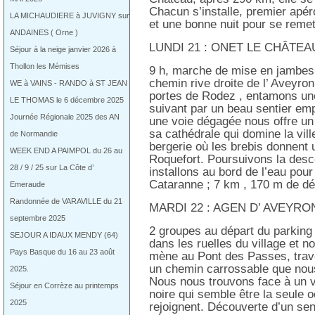
Chacun s’installe, premier apéro
LA MICHAUDIERE à JUVIGNY sur
et une bonne nuit pour se reme
ANDAINES ( Orne )
LUNDI 21 : ONET LE CHÂTEA
Séjour à la neige janvier 2026 à
Thollon les Mémises
9 h, marche de mise en jambes 
chemin rive droite de l’ Aveyro
WE à VAINS - RANDO à ST JEAN
portes de Rodez , entamons un
LE THOMAS le 6 décembre 2025
suivant par un beau sentier emp
Journée Régionale 2025 des AN
une voie dégagée nous offre un
sa cathédrale qui domine la vil
de Normandie
bergerie où les brebis donnent u
WEEK END A PAIMPOL du 26 au
Roquefort. Poursuivons la desce
28 / 9 / 25 sur La Côte d’
installons au bord de l’eau pour
Cataranne ; 7 km , 170 m de dé
Emeraude
Randonnée de VARAVILLE du 21
MARDI 22 : AGEN D’ AVEYRO
septembre 2025
2 groupes au départ du parking
SEJOUR A IDAUX MENDY (64)
dans les ruelles du village et 
Pays Basque du 16 au 23 août
mène au Pont des Passes, trav
un chemin carrossable que nous
2025.
Nous nous trouvons face à un v
Séjour en Corrèze au printemps
noire qui semble être la seule 
2025
rejoignent. Découverte d’un sen