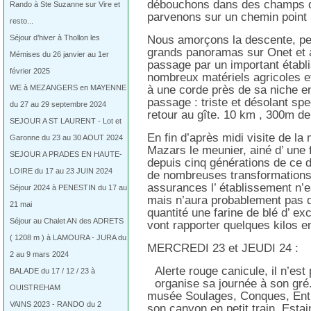
débouchons dans des champs d
Rando à Ste Suzanne sur Vire et
parvenons sur un chemin point 
resto...
Séjour d’hiver à Thollon les
Nous amorçons la descente, pet
grands panoramas sur Onet et a
Mémises du 26 janvier au 1er
passage par un important établi
février 2025
nombreux matériels agricoles et
WE à MEZANGERS en MAYENNE
à une corde près de sa niche en 
passage : triste et désolant spe
du 27 au 29 septembre 2024
retour au gîte. 10 km , 300m de
SEJOUR A ST LAURENT - Lot et
En fin d’après midi visite de la
Garonne du 23 au 30 AOUT 2024
Mazars le meunier, ainé d’ une fr
SEJOUR A PRADES EN HAUTE-
depuis cinq générations de ce d
LOIRE du 17 au 23 JUIN 2024
de nombreuses transformations.
assurances l’ établissement n’e
Séjour 2024 à PENESTIN du 17 au
mais n’aura probablement pas de
21 mai
quantité une farine de blé d’ ex
Séjour au Chalet AN des ADRETS
vont rapporter quelques kilos 
( 1208 m ) à LAMOURA - JURA du
MERCREDI 23 et JEUDI 24 :
2 au 9 mars 2024
Alerte rouge canicule, il n’es
BALADE du 17 / 12 / 23 à
organise sa journée à son gré
OUISTREHAM
musée Soulages, Conques, Entr
VAINS 2023 - RANDO du 2
son canyon en petit train, Estai