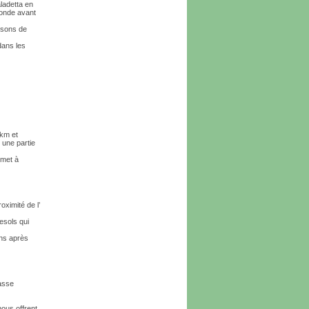
ladetta en
ronde avant
osons de
dans les
 km et
 une partie
rmet à
oximité de l’
sols qui
ons après
masse
ous offrent