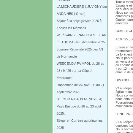
Tout le mon
Espagne et a
LA MICHAUDIERE à JUVIGNY sur
de s’ écouler
Nous somme
ANDAINES ( Orne )
chambres p
Quelle heur
Séjour à la neige janvier 2026 à
environs.
Thollon les Mémises
SAMEDI 24 
WE à VAINS - RANDO à ST JEAN
A 10 h25 , d
LE THOMAS le 6 décembre 2025
Entrée en fo
Journée Régionale 2025 des AN
retentissent 
La forêt es
de Normandie
Nous parveno
arrivons à 
WEEK END A PAIMPOL du 26 au
du chemin n’ 
Il est 12 h,
28 / 9 / 25 sur La Côte d’
chacun de se
Emeraude
DIMANCHE 2
Randonnée de VARAVILLE du 21
23 au départ
église et du
septembre 2025
Nous contin
nous entoure
SEJOUR A IDAUX MENDY (64)
Poursuivons
avoir parco
Pays Basque du 16 au 23 août
2025.
LUNDI 26 :
Séjour en Corrèze au printemps
21 au dépar
quelques be
2025
Nous sommes
Les champs 