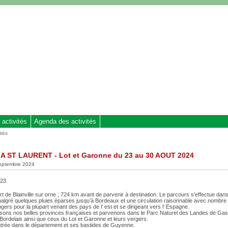
 activités
Agenda des activités
ités
A ST LAURENT - Lot et Garonne du 23 au 30 AOUT 2024
septembre 2024
23
t de Blainville sur orne ; 724 km avant de parvenir à destination. Le parcours s’effectue da
malgré quelques pluies éparses jusqu’à Bordeaux et une circulation raisonnable avec nombre
ngers pour la plupart venant des pays de l’ est et se dirigeant vers l’ Espagne.
sons nos belles provinces françaises et parvenons dans le Parc Naturel des Landes de Ga
Bordelais ainsi que ceux du Lot et Garonne et leurs vergers.
ntrée dans le département et ses bastides de Guyenne.