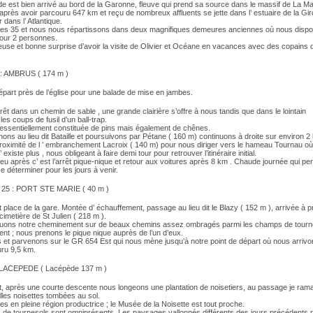
de est bien arrivé au bord de la Garonne, fleuve qui prend sa source dans le massif de La Ma
près avoir parcouru 647 km et reçu de nombreux affluents se jette dans l’ estuaire de la Gi
 dans l’ Atlantique.
s 35 et nous nous répartissons dans deux magnifiques demeures anciennes où nous disp
our 2 personnes.
euse et bonne surprise d’avoir la visite de Olivier et Océane en vacances avec des copains 
: AMBRUS ( 174 m )
épart près de l’église pour une balade de mise en jambes.
rêt dans un chemin de sable , une grande clairière s’offre à nous tandis que dans le lointain
les coups de fusil d’un ball-trap.
t essentiellement constituée de pins mais également de chênes.
ns au lieu dit Bataille et poursuivons par Pétane ( 160 m) continuons à droite sur environ 2
proximité de l ’ embranchement Lacroix ( 140 m) pour nous diriger vers le hameau Tournau où
existe plus , nous obligeant à faire demi tour pour retrouver l’itinéraire initial.
 peu après c’ est l’arrêt pique-nique et retour aux voitures après 8 km . Chaude journée qui pe
 déterminer pour les jours à venir.
5 : PORT STE MARIE ( 40 m )
 place de la gare. Montée d’ échauffement, passage au lieu dit le Blazy ( 152 m ), arrivée à pr
 cimetière de St Julien ( 218 m ).
uons notre cheminement sur de beaux chemins assez ombragés parmi les champs de tourne
nt ; nous prenons le pique nique auprès de l’un d’eux.
 et parvenons sur le GR 654 Est qui nous mène jusqu’à notre point de départ où nous arriv
uru 9,5 km.
 LACEPEDE ( Lacépède 137 m )
t, après une courte descente nous longeons une plantation de noisetiers, au passage je ra
lles noisettes tombées au sol.
 en pleine région productrice ; le Musée de la Noisette est tout proche.
de tournesols sont omniprésents. Les paysages vallonnés différents des jours précédents n