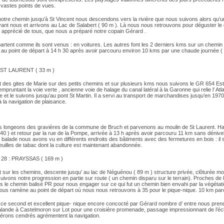
 vastes points de vues.
notre chemin jusqu’à St Vincent nous descendons vers la rivière que nous suivons alors qu’
ant nous et arrivons au Lac de Salabert ( 90 m ). Là nous nous retrouvons pour déguster le 
, apprécié de tous, que nous a préparé notre copain Gérard .
artent comme ils sont venus : en voitures. Les autres font les 2 derniers kms sur un chemin
 au point de départ à 14 h 30 après avoir parcouru environ 10 kms par une chaude journée ( 
 ST LAURENT ( 33 m )
t des gites de Marie sur des petits chemins et sur plusieurs kms nous suivons le GR 654 Es
empruntant la voie verte , ancienne voie de halage du canal latéral à la Garonne qui relie l’ Atla
 et le suivons jusqu’au pont St Martin. Il a servi au transport de marchandises jusqu’en 1970 
 la navigation de plaisance.
s longeons des gravières de la commune de Bruch et parvenons au moulin de St Laurent. Hal
 40 ) et retour par la rue de la Pompe, arrivée à 13 h après avoir parcouru 11 km sans dénive
balade nous avons vu en différents endroits des bâtiments avec des fermetures en bois : il s
euilles de tabac dont la culture est maintenant abandonnée.
8 : PRAYSSAS ( 169 m )
t sur les chemins, descente jusqu’ au lac de Néguénou ( 89 m ) structure privée, clôturée m
ivons notre progression en partie sur route ( un chemin disparu sur le terrain). Proches de l
s le chemin balisé PR pour nous engager sur ce qui fut un chemin bien envahi par la végétat
nous ramène au point de départ où nous nous retrouvons à 35 pour le pique-nique. 10 km pa
de ce second et excellent pique- nique encore concocté par Gérard nombre d’ entre nous prend
alande à Castelmoron sur Lot pour une croisière promenade, passage impressionnant de l’éc
érons cendrés agrémentent la navigation.