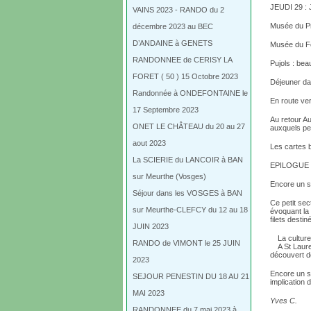
JEUDI 29 
VAINS 2023 - RANDO du 2
Musée du Pru
décembre 2023 au BEC
D’ANDAINE à GENETS
Musée du Fo
RANDONNEE de CERISY LA
Pujols : bea
FORET ( 50 ) 15 Octobre 2023
Déjeuner da
Randonnée à ONDEFONTAINE le
En route ver
17 Septembre 2023
Au retour A
ONET LE CHÂTEAU du 20 au 27
auxquels peu
aout 2023
Les cartes b
La SCIERIE du LANCOIR à BAN
EPILOGUE
sur Meurthe (Vosges)
Encore un s
Séjour dans les VOSGES à BAN
Ce petit se
sur Meurthe-CLEFCY du 12 au 18
évoquant la
filets desti
JUIN 2023
La cultur
RANDO de VIMONT le 25 JUIN
A St Laur
découvert de
2023
Encore un sé
SEJOUR PENESTIN DU 18 AU 21
implication
MAI 2023
Yves C.
RANDONNEE du 7 mai 2023 à