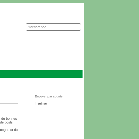
Recherche
sur
le
site
Envoyer par courriel
Imprimer
ns de bonnes
 de poids
scogne et du