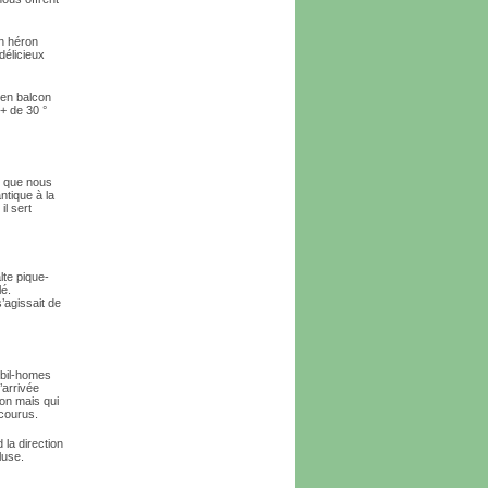
un héron
délicieux
 en balcon
+ de 30 °
t que nous
ntique à la
il sert
te pique-
lé.
’agissait de
obil-homes
’arrivée
ion mais qui
rcourus.
 la direction
luse.