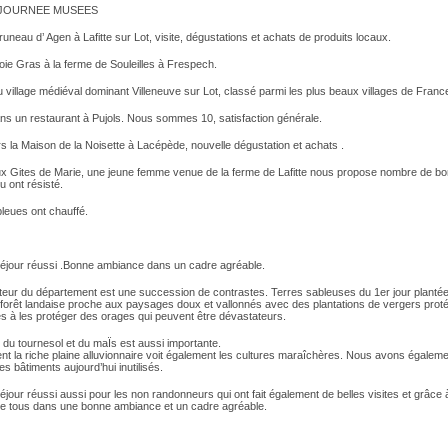
: JOURNEE MUSEES
neau d’ Agen à Lafitte sur Lot, visite, dégustations et achats de produits locaux.
ie Gras à la ferme de Souleilles à Frespech.
u village médiéval dominant Villeneuve sur Lot, classé parmi les plus beaux villages de Franc
ns un restaurant à Pujols. Nous sommes 10, satisfaction générale.
s la Maison de la Noisette à Lacépède, nouvelle dégustation et achats .
ux Gites de Marie, une jeune femme venue de la ferme de Lafitte nous propose nombre de bo
 ont résisté.
leues ont chauffé.
éjour réussi .Bonne ambiance dans un cadre agréable.
cteur du département est une succession de contrastes. Terres sableuses du 1er jour planté
 forêt landaise proche aux paysages doux et vallonnés avec des plantations de vergers prot
nés à les protéger des orages qui peuvent être dévastateurs.
e du tournesol et du maÏs est aussi importante.
ent la riche plaine alluvionnaire voit également les cultures maraîchères. Nous avons égalem
s bâtiments aujourd’hui inutilisés.
jour réussi aussi pour les non randonneurs qui ont fait également de belles visites et grâce à 
 de tous dans une bonne ambiance et un cadre agréable.