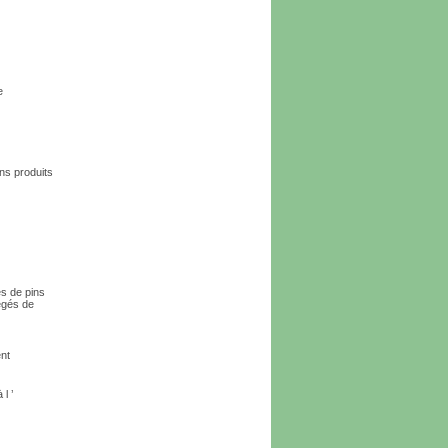
e
ns produits
es de pins
égés de
ent
l ’