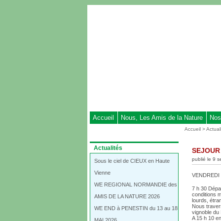
Aller
au
contenu
-
Aller
au
menu
principal
-
Aller
à
Accueil
Nous, Les Amis de la Nature
Nos
la
Vous
Accueil
>
Actual
recherche
êtes
ici
Dans
Actualités
SEJOUR 
:
la
publié le 9 
rubrique
Sous le ciel de CIEUX en Haute
:
Vienne
VENDREDI 
WE REGIONAL NORMANDIE des
7 h 30 Dépar
conditions 
AMIS DE LA NATURE 2026
lourds, étra
Nous traver
WE END à PENESTIN du 13 au 18
vignoble du 
A 15 h 10 e
MAI 2026