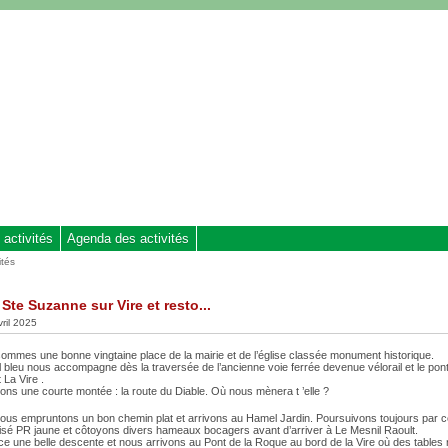
 activités
Agenda des activités
ités
Ste Suzanne sur Vire et resto...
vril 2025
sommes une bonne vingtaine place de la mairie et de l’église classée monument historique.
 bleu nous accompagne dès la traversée de l’ancienne voie ferrée devenue vélorail et le pon
 La Vire .
ns une courte montée : la route du Diable. Où nous mènera t ’elle ?
ous empruntons un bon chemin plat et arrivons au Hamel Jardin. Poursuivons toujours par
alisé PR jaune et côtoyons divers hameaux bocagers avant d’arriver à Le Mesnil Raoult.
 une belle descente et nous arrivons au Pont de la Roque au bord de la Vire où des tables