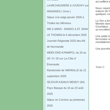
accueillent
LA MICHAUDIERE à JUVIGNY sur
Nous reparto
maison de l’
ANDAINES ( Orne )
quelques ce
Séjour à la neige janvier 2026 à
La Vire a l
Thollon les Mémises
Montée dans
Gourfaleur 
WE à VAINS - RANDO à ST JEAN
un excellent
LE THOMAS le 6 décembre 2025
Une petite b
ferroviaire 
Journée Régionale 2025 des AN
mondialemen
de Normandie
Une journée
WEEK END A PAIMPOL du 26 au
28 / 9 / 25 sur La Côte d’
Emeraude
Yves C.
Randonnée de VARAVILLE du 21
septembre 2025
SEJOUR A IDAUX MENDY (64)
Pays Basque du 16 au 23 août
2025.
Séjour en Corrèze au printemps
2025