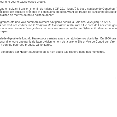
 pour une courte pause casse croute.
ns en suivant l’ ancien chemin de halage ( GR 221 ) jusqu’à la base nautique de Condé sur V
éclusier est toujours présente et continuons en découvrant les traces de l’ancienne écluse d’
ntaines de mètres de notre point de départ.
ongtemps été une voie commercialement navigable depuis la Baie des Veys jusqu’ à St Lo.
 nos voitures et direction
le Comptoir de Gourfaleur
, restaurant situé près de l’ ancienne ga
, commune devenue Bourgvallées où nous sommes accueillis par Sylvie et Guillaume qui nous
 repas.
alade digestive le long du fleuve pour certains avant de rejoindre nos domiciles. En 1986 une
assurait encore une partie de l’approvisionnement de la laiterie Elle et Vire de Condé sur Vire
t connue pour ses produits alimentaires.
 concoctée par Hubert et Josette qui je n’en doute pas restera dans nos mémoires.
H