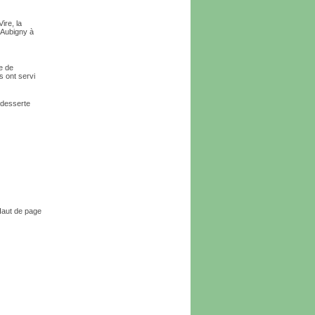
ire, la
 Aubigny à
re de
 ont servi
 desserte
aut de page