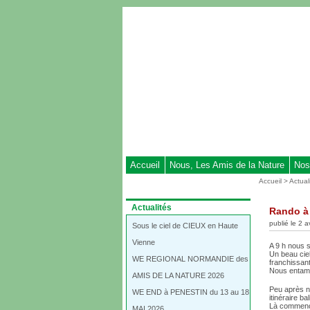
Aller
au
contenu
-
Aller
au
menu
principal
-
Aller
à
Accueil
Nous, Les Amis de la Nature
Nos
la
Vous
Accueil
>
Actual
recherche
êtes
ici
Dans
Actualités
Rando à 
:
la
publié le 2 a
rubrique
Sous le ciel de CIEUX en Haute
:
Vienne
A 9 h nous 
Un beau ciel
WE REGIONAL NORMANDIE des
franchissant
Nous entamo
AMIS DE LA NATURE 2026
Peu après n
WE END à PENESTIN du 13 au 18
itinéraire b
Là commence
MAI 2026