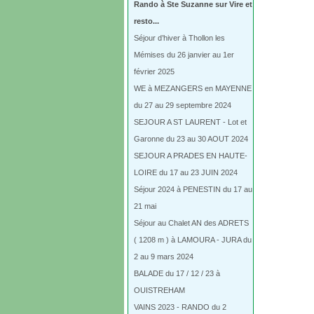
Rando à Ste Suzanne sur Vire et
resto...
Séjour d’hiver à Thollon les
Mémises du 26 janvier au 1er
février 2025
WE à MEZANGERS en MAYENNE
du 27 au 29 septembre 2024
SEJOUR A ST LAURENT - Lot et
Garonne du 23 au 30 AOUT 2024
SEJOUR A PRADES EN HAUTE-
LOIRE du 17 au 23 JUIN 2024
Séjour 2024 à PENESTIN du 17 au
21 mai
Séjour au Chalet AN des ADRETS
( 1208 m ) à LAMOURA - JURA du
2 au 9 mars 2024
BALADE du 17 / 12 / 23 à
OUISTREHAM
VAINS 2023 - RANDO du 2