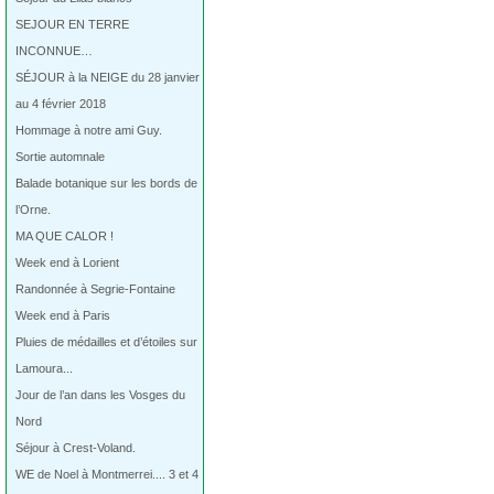
SEJOUR EN TERRE
INCONNUE…
SÉJOUR à la NEIGE du 28 janvier
au 4 février 2018
Hommage à notre ami Guy.
Sortie automnale
Balade botanique sur les bords de
l’Orne.
MA QUE CALOR !
Week end à Lorient
Randonnée à Segrie-Fontaine
Week end à Paris
Pluies de médailles et d’étoiles sur
Lamoura...
Jour de l’an dans les Vosges du
Nord
Séjour à Crest-Voland.
WE de Noel à Montmerrei.... 3 et 4