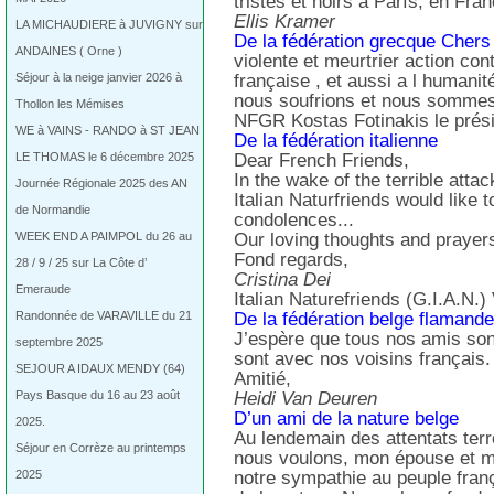
tristes et noirs à París, en Fra
Ellis Kramer
LA MICHAUDIERE à JUVIGNY sur
De la fédération grecque Cher
ANDAINES ( Orne )
violente et meurtrier action con
Séjour à la neige janvier 2026 à
française , et aussi a l humani
nous soufrions et nous sommes s
Thollon les Mémises
NFGR Kostas Fotinakis le prés
WE à VAINS - RANDO à ST JEAN
De la fédération italienne
LE THOMAS le 6 décembre 2025
Dear French Friends,
In the wake of the terrible atta
Journée Régionale 2025 des AN
Italian Naturfriends would like 
de Normandie
condolences...
WEEK END A PAIMPOL du 26 au
Our loving thoughts and prayers
Fond regards,
28 / 9 / 25 sur La Côte d’
Cristina Dei
Emeraude
Italian Naturefriends (G.I.A.N.)
Randonnée de VARAVILLE du 21
De la fédération belge flamand
J’espère que tous nos amis son
septembre 2025
sont avec nos voisins français.
SEJOUR A IDAUX MENDY (64)
Amitié,
Pays Basque du 16 au 23 août
Heidi Van Deuren
D’un ami de la nature belge
2025.
Au lendemain des attentats terr
Séjour en Corrèze au printemps
nous voulons, mon épouse et m
2025
notre sympathie au peuple fran