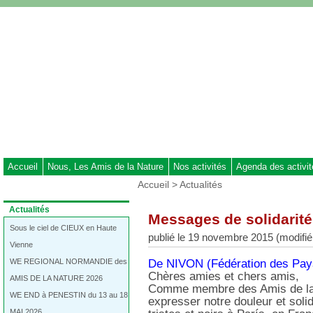
Aller
au
contenu
-
Aller
au
menu
principal
-
Aller
à
Accueil
Nous, Les Amis de la Nature
Nos activités
Agenda des activi
la
Vous
Accueil
>
Actualités
recherche
êtes
ici
Dans
Actualités
Messages de solidarité
:
la
rubrique
Sous le ciel de CIEUX en Haute
publié le 19 novembre 2015 (modifi
:
Vienne
WE REGIONAL NORMANDIE des
De NIVON (Fédération des Pay
Chères amies et chers amis,
AMIS DE LA NATURE 2026
Comme membre des Amis de la N
WE END à PENESTIN du 13 au 18
expresser notre douleur et soli
MAI 2026