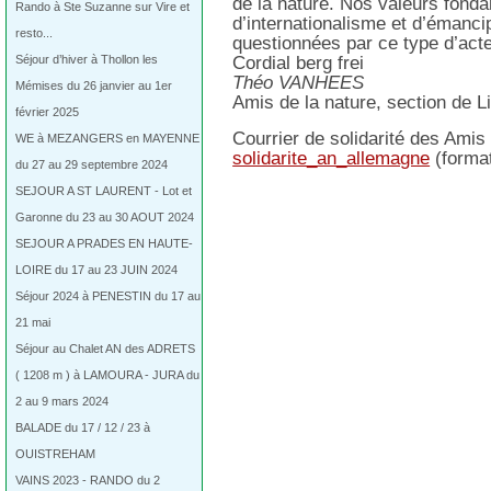
de la nature. Nos valeurs fond
Rando à Ste Suzanne sur Vire et
d’internationalisme et d’émanci
resto...
questionnées par ce type d’act
Séjour d’hiver à Thollon les
Cordial berg frei
Théo VANHEES
Mémises du 26 janvier au 1er
Amis de la nature, section de L
février 2025
Courrier de solidarité des Amis
WE à MEZANGERS en MAYENNE
solidarite_an_allemagne
(format
du 27 au 29 septembre 2024
SEJOUR A ST LAURENT - Lot et
Garonne du 23 au 30 AOUT 2024
SEJOUR A PRADES EN HAUTE-
LOIRE du 17 au 23 JUIN 2024
Séjour 2024 à PENESTIN du 17 au
21 mai
Séjour au Chalet AN des ADRETS
( 1208 m ) à LAMOURA - JURA du
2 au 9 mars 2024
BALADE du 17 / 12 / 23 à
OUISTREHAM
VAINS 2023 - RANDO du 2