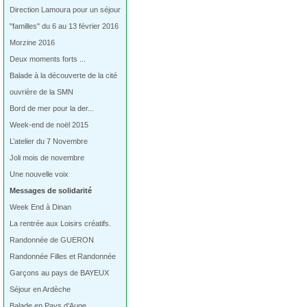
Direction Lamoura pour un séjour
"familles" du 6 au 13 février 2016
Morzine 2016
Deux moments forts ...
Balade à la découverte de la cité
ouvrière de la SMN
Bord de mer pour la der...
Week-end de noël 2015
L’atelier du 7 Novembre
Joli mois de novembre
Une nouvelle voix
Messages de solidarité
Week End à Dinan
La rentrée aux Loisirs créatifs.
Randonnée de GUERON
Randonnée Filles et Randonnée
Garçons au pays de BAYEUX
Séjour en Ardèche
Balade en Pays d’Auge…