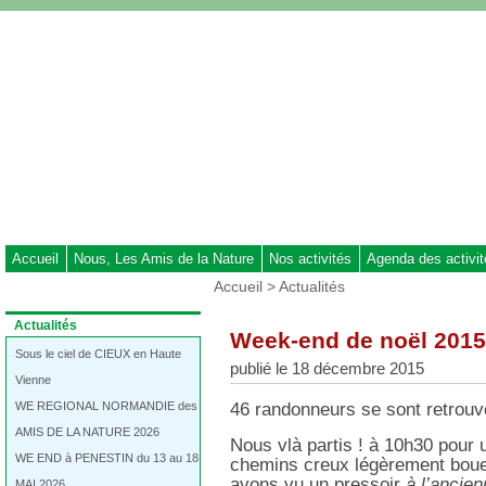
Aller
au
contenu
-
Aller
au
menu
principal
-
Aller
à
Accueil
Nous, Les Amis de la Nature
Nos activités
Agenda des activi
la
Vous
Accueil
>
Actualités
recherche
êtes
ici
Dans
Actualités
Week-end de noël 201
:
la
rubrique
Sous le ciel de CIEUX en Haute
publié le 18 décembre 2015
:
Vienne
WE REGIONAL NORMANDIE des
46 randonneurs se sont retrou
AMIS DE LA NATURE 2026
Nous vlà partis ! à 10h30 pour
WE END à PENESTIN du 13 au 18
chemins creux légèrement boueu
avons vu un pressoir
à l’ancie
MAI 2026