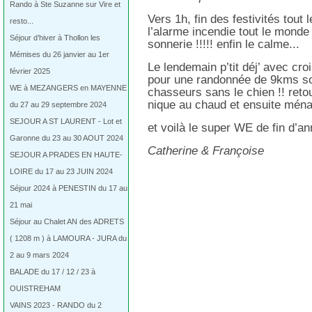
Rando à Ste Suzanne sur Vire et
Vers 1h, fin des festivités tout
resto...
l’alarme incendie tout le monde 
Séjour d’hiver à Thollon les
sonnerie !!!!! enfin le calme...
Mémises du 26 janvier au 1er
Le lendemain p’tit déj’ avec cro
février 2025
pour une randonnée de 9kms so
WE à MEZANGERS en MAYENNE
chasseurs sans le chien !! reto
nique au chaud et ensuite ména
du 27 au 29 septembre 2024
SEJOUR A ST LAURENT - Lot et
et voilà le super WE de fin d’an
Garonne du 23 au 30 AOUT 2024
Catherine & Françoise
SEJOUR A PRADES EN HAUTE-
LOIRE du 17 au 23 JUIN 2024
Séjour 2024 à PENESTIN du 17 au
21 mai
Séjour au Chalet AN des ADRETS
( 1208 m ) à LAMOURA - JURA du
2 au 9 mars 2024
BALADE du 17 / 12 / 23 à
OUISTREHAM
VAINS 2023 - RANDO du 2