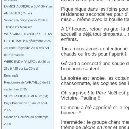
LA MICHAUDIERE à JUVIGNY sur
Pique nique dans les foins pour
ANDAINES ( Orne )
résidences secondaires pour d’
mise... même avec la bouille to
Séjour à la neige janvier 2026 à
Thollon les Mémises
A 17 heures, retour au gîte, là
accueillis déjà tout pimpants...
WE à VAINS - RANDO à ST JEAN
enfants.
LE THOMAS le 6 décembre 2025
Journée Régionale 2025 des AN
Tous, nous avons confectionné 
chauds ou froids pour l’apéritif.
de Normandie
WEEK END A PAIMPOL du 26 au
Gérard a concocté une soupe de
bouchons sautent..
28 / 9 / 25 sur La Côte d’
Emeraude
La soirée est lancée, les copai
Randonnée de VARAVILLE du 21
chansonnette, les copines des lo
septembre 2025
Oh surprise ! le Père Noël est p
SEJOUR A IDAUX MENDY (64)
Victoire, Pauline !!!
Pays Basque du 16 au 23 août
Le menu a été apprécié et le rep
2025.
humeur !!
Séjour en Corrèze au printemps
Intermède : le groupe chant me
2025
thème de
pêche en mer
et ensui