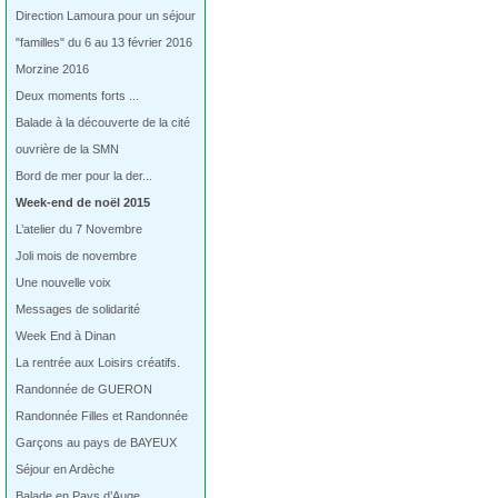
Direction Lamoura pour un séjour
"familles" du 6 au 13 février 2016
Morzine 2016
Deux moments forts ...
Balade à la découverte de la cité
ouvrière de la SMN
Bord de mer pour la der...
Week-end de noël 2015
L’atelier du 7 Novembre
Joli mois de novembre
Une nouvelle voix
Messages de solidarité
Week End à Dinan
La rentrée aux Loisirs créatifs.
Randonnée de GUERON
Randonnée Filles et Randonnée
Garçons au pays de BAYEUX
Séjour en Ardèche
Balade en Pays d’Auge…