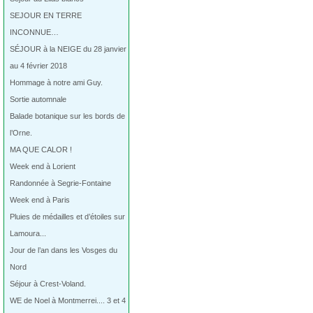
SEJOUR EN TERRE
INCONNUE…
SÉJOUR à la NEIGE du 28 janvier
au 4 février 2018
Hommage à notre ami Guy.
Sortie automnale
Balade botanique sur les bords de
l’Orne.
MA QUE CALOR !
Week end à Lorient
Randonnée à Segrie-Fontaine
Week end à Paris
Pluies de médailles et d’étoiles sur
Lamoura...
Jour de l’an dans les Vosges du
Nord
Séjour à Crest-Voland.
WE de Noel à Montmerrei.... 3 et 4