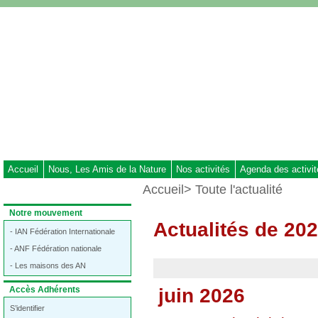
Aller
au
contenu
-
Aller
au
menu
principal
-
Aller
à
Accueil
Nous, Les Amis de la Nature
Nos activités
Agenda des activi
la
Vous
Accueil
> Toute l'actualité
recherche
êtes
ici
Dans
Notre mouvement
:
la
Actualités de 20
rubrique
- IAN Fédération Internationale
:
- ANF Fédération nationale
- Les maisons des AN
Dans
Accès Adhérents
juin 2026
la
rubrique
S’identifier