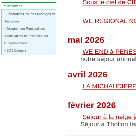
:
Sous le ciel de C
Dans
S’informer
la
rubrique
- Fédération Unie des Auberges de
:
WE REGIONAL NO
Jeunesse
- Groupement Régional des
Associations de Protection de
mai 2026
l’Environnement
WE END à PENEST
- SOS Estuaire
notre séjour annuel
avril 2026
LA MICHAUDIERE 
février 2026
Séjour à la neige 
Séjour à Thollon l